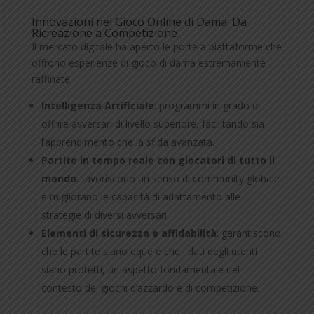
Innovazioni nel Gioco Online di Dama: Da
Ricreazione a Competizione
Il mercato digitale ha aperto le porte a piattaforme che
offrono esperienze di gioco di dama estremamente
raffinate:
Intelligenza Artificiale
: programmi in grado di
offrire avversari di livello superiore, facilitando sia
l’apprendimento che la sfida avanzata.
Partite in tempo reale con giocatori di tutto il
mondo
: favoriscono un senso di community globale
e migliorano le capacità di adattamento alle
strategie di diversi avversari.
Elementi di sicurezza e affidabilità
: garantiscono
che le partite siano eque e che i dati degli utenti
siano protetti, un aspetto fondamentale nel
contesto dei giochi d’azzardo e di competizione.