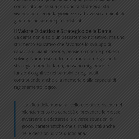
conosciuto per la sua profondità strategica, sta
vivendo una seconda giovinezza attraverso ambienti di
gioco online sempre più sofisticati.
Il Valore Didattico e Strategico della Dama
La dama non è solo un passatempo ricreativo, ma uno
strumento educativo che favorisce lo sviluppo di
capacità di pianificazione, pensiero critico e problem-
solving. Numerosi studi dimostrano come giochi di
strategia, come la dama, possano migliorare le
funzioni cognitive nei bambini e negli adulti,
contribuendo anche alla memoria e alla capacità di
ragionamento logico.
“La sfida della dama, a livello evolutivo, risiede nel
bilanciamento tra capacità di prevedere le mosse
avversarie e adattarsi alle diverse situazioni di
gioco, caratteristiche che si rivelano utili anche
nelle decisioni di vita quotidiana.”