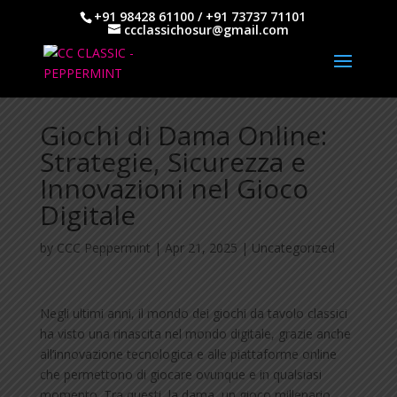
+91 98428 61100 / +91 73737 71101
ccclassichosur@gmail.com
Giochi di Dama Online:
Strategie, Sicurezza e
Innovazioni nel Gioco
Digitale
by
CCC Peppermint
|
Apr 21, 2025
|
Uncategorized
Negli ultimi anni, il mondo dei giochi da tavolo classici
ha visto una rinascita nel mondo digitale, grazie anche
all’innovazione tecnologica e alle piattaforme online
che permettono di giocare ovunque e in qualsiasi
momento. Tra questi, la dama, un gioco millenario