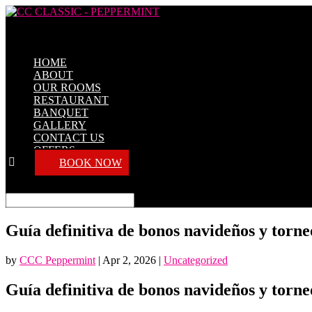
HOME
ABOUT
OUR ROOMS
RESTAURANT
BANQUET
GALLERY
CONTACT US
OFFERS
BOOK NOW
Select Page
Guía definitiva de bonos navideños y torn
by
CCC Peppermint
|
Apr 2, 2026
|
Uncategorized
Guía definitiva de bonos navideños y torn