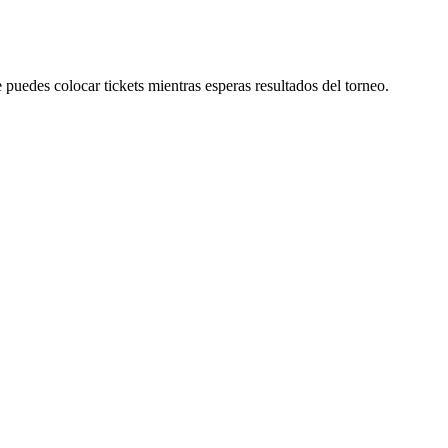
puedes colocar tickets mientras esperas resultados del torneo.