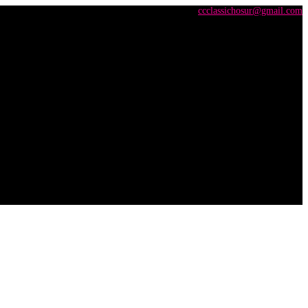
+91 98428 61100 / +91 73737 71101
ccclassichosur@gmail.com