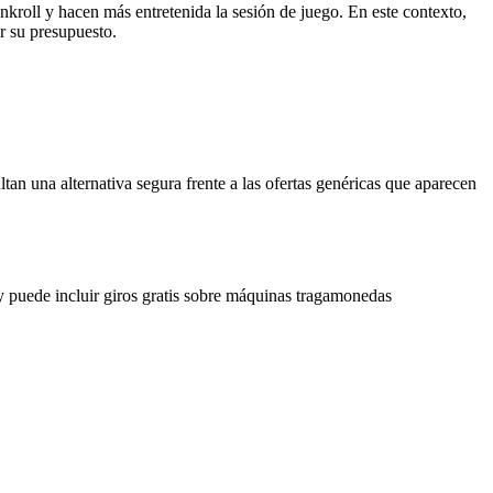
roll y hacen más entretenida la sesión de juego. En este contexto,
r su presupuesto.
an una alternativa segura frente a las ofertas genéricas que aparecen
 y puede incluir giros gratis sobre máquinas tragamonedas