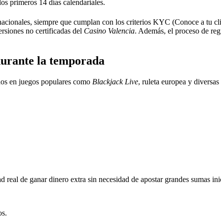
los primeros 14 días calendariales.
nacionales, siempre que cumplan con los criterios KYC (Conoce a tu clie
siones no certificadas del
Casino Valencia
. Además, el proceso de regi
durante la temporada
ados en juegos populares como
Blackjack Live
, ruleta europea y diversas
d real de ganar dinero extra sin necesidad de apostar grandes sumas ini
os.