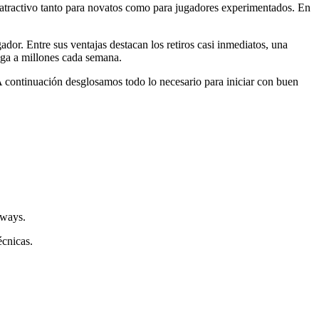
 atractivo tanto para novatos como para jugadores experimentados. En
dor. Entre sus ventajas destacan los retiros casi inmediatos, una
ega a millones cada semana.
A continuación desglosamos todo lo necesario para iniciar con buen
dways.
écnicas.