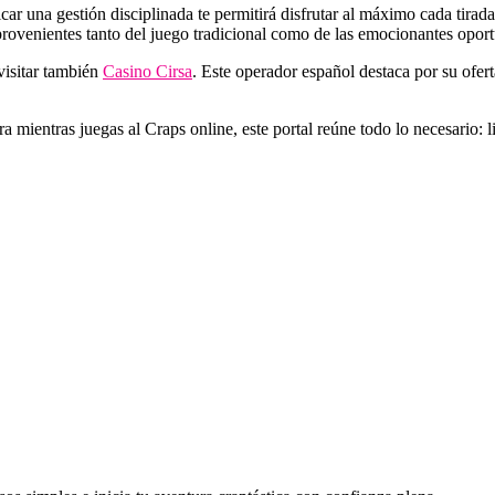
licar una gestión disciplinada te permitirá disfrutar al máximo cada tir
rovenientes tanto del juego tradicional como de las emocionantes oportu
visitar también
Casino Cirsa
. Este operador español destaca por su ofe
a mientras juegas al Craps online, este portal reúne todo lo necesario: l