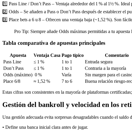
1️⃣ Pass Line / Don’t Pass – Ventaja alrededor del 1 % al 1½ %. Ideal 
2️⃣ Odds – Se añaden a Pass o Don’t Pass después de establecer el pun
3️⃣ Place bets a 6 u 8 – Ofrecen una ventaja baja (~1,52 %). Son fácile
Pro Tip: Siempre añade Odds máximas permitidas a tu apuesta Pa
Tabla comparativa de apuestas principales
Apuesta
Ventaja Casa
Pago típico
Comentario
Pass Line
≤ 1 %
1 to 1
Entrada segura
Don’t Pass
≤ 1 %
1 to 1
Contraria a la mayoría
Odds (máximo)
0 %
Varía
Sin margen para el casin
Place 6/8
≈ 1,52 %
7 to 6
Buena relación riesgo‑r
Estas cifras son consistentes en la mayoría de plataformas certificadas;
Gestión del bankroll y velocidad en los ret
Una gestión adecuada evita sorpresas desagradables cuando el saldo 
• Define una banca inicial clara antes de jugar.