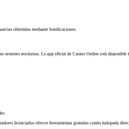
anancias obtenidas mediante bonificaciones.
s sesiones nocturnas. La app oficial de Casino Online está disponible 
er.
ores licenciados ofrecer herramientas gratuitas contra ludopatía direc