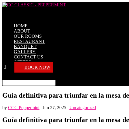
HOME
ABOUT
OUR ROOMS
RESTAURANT
BANQUET
GALLERY
CONTACT US
OFFERS
BOOK NOW
Select Page
Guía definitiva para triunfar en la mesa 
by
CCC Peppermint
|
Jun 27, 2025
|
Uncategorized
Guía definitiva para triunfar en la mesa 