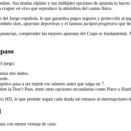
ine. Sus tiradas rápidas y sus múltiples opciones de apuesta lo hacen
 crupier en vivo que reproduce la atmósfera del casino físico.
del Juego española, lo que garantiza pagos seguros y protección al juga
también
slots
,
apuestas deportivas
y el famoso
jackpot progresivo
que ll
ganancias, comprender las mejores apuestas del Craps es fundamental. 
 paso
el juego:
lanza dos dados.
ierde.
jetivo pasa a ser repetir ese número antes que salga un 7.
sobre la Don’t Pass, entre otras opciones secundarias como Place o Har
 HD, lo que permite seguir cada tirada sin retrasos ni interrupciones t
d
stas con menor ventaja de casa: