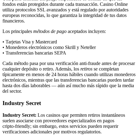
fondos están protegidos durante cada transacción. Casino Online
utiliza protocolos SSL avanzados y está regulado por autoridades
europeas reconocidas, lo que garantiza la integridad de tus datos
financieros.
Los principales
métodos de pago
aceptados incluyen:
• Tarjetas Visa y Mastercard
• Monederos electrónicos como Skrill y Neteller
• Transferencias bancarias SEPA
Cada método pasa por una verificación anti-fraude antes de procesar
cualquier depósito o retiro. Además, los
retiros
se completan
típicamente en menos de 24 horas hábiles cuando utilizas monederos
electrónicos, mientras que las transferencias bancarias pueden tardar
hasta dos días laborables — aún así mucho más rápido que la media
del sector.
Industry Secret
Industry Secret:
Los casinos que permiten retiros instantáneos
suelen asociarse con proveedores especializados en pagos
cripto‑friendly; sin embargo, estos servicios pueden requerir
verificaciones adicionales por motivos regulatorios.