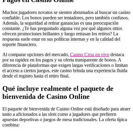
Muchos jugadores novatos se sienten abrumados al buscar un casino
confiable. Los bonos pueden ser tentadores, pero también confusos.
Además, la seguridad al retirar ganancias es una preocupación
constante. ¿Te has preguntado alguna vez por qué algunos sitios
ofrecen promociones brillantes y luego retrasan los
retiros
? La
respuesta suele estar en sus políticas internas y en la calidad del
soporte financiero.
Al comparar opciones del mercado,
Casino Cirsa en vivo
destaca
por su rapidez en los pagos y su oferta transparente de bonos. A
diferencia de plataformas que exigen largas verificaciones o limitan
el acceso a ciertos juegos, este casino brinda una experiencia fluida
desde el registro hasta el retiro final.
Qué incluye realmente el paquete de
bienvenida de Casino Online
El paquete de bienvenida de Casino Online está diseñado para atraer
tanto a aficionados a las
slots
como a jugadores que prefieren
apuestas deportivas o juegos de mesa tradicionales. La oferta típica
combina: