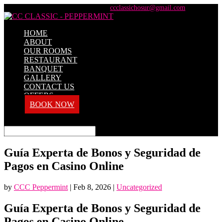
+91 98428 61100 / +91 73737 71101
ccclassichosur@gmail.com
HOME
ABOUT
OUR ROOMS
RESTAURANT
BANQUET
GALLERY
CONTACT US
OFFERS
BOOK NOW
Select Page
Guía Experta de Bonos y Seguridad de
Pagos en Casino Online
by
CCC Peppermint
|
Feb 8, 2026
|
Uncategorized
Guía Experta de Bonos y Seguridad de
Pagos en Casino Online