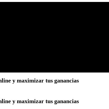
nline y maximizar tus ganancias
nline y maximizar tus ganancias