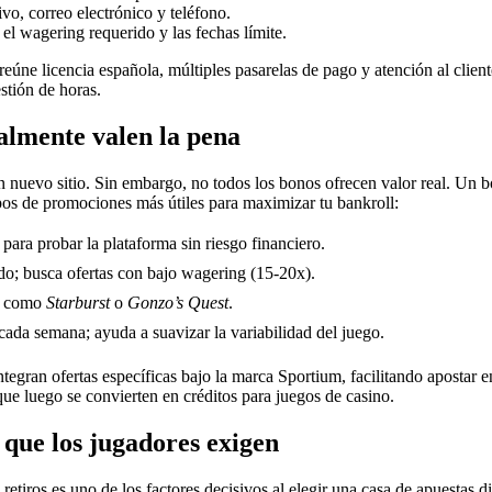
vo, correo electrónico y teléfono.
el wagering requerido y las fechas límite.
reúne licencia española, múltiples pasarelas de pago y atención al client
stión de horas.
almente valen la pena
n un nuevo sitio. Sin embargo, no todos los bonos ofrecen valor real. U
pos de promociones más útiles para maximizar tu bankroll:
 para probar la plataforma sin riesgo financiero.
ido; busca ofertas con bajo wagering (15‑20x).
es como
Starburst
o
Gonzo’s Quest
.
ada semana; ayuda a suavizar la variabilidad del juego.
tegran ofertas específicas bajo la marca Sportium, facilitando apostar 
ue luego se convierten en créditos para juegos de casino.
o que los jugadores exigen
retiros es uno de los factores decisivos al elegir una casa de apuestas d