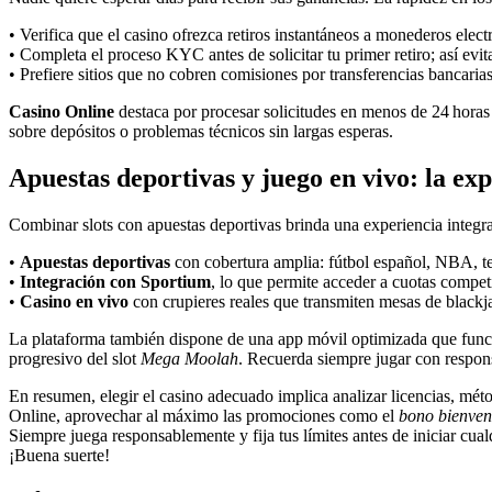
• Verifica que el casino ofrezca retiros instantáneos a monederos elec
• Completa el proceso KYC antes de solicitar tu primer retiro; así evi
• Prefiere sitios que no cobren comisiones por transferencias bancaria
Casino Online
destaca por procesar solicitudes en menos de 24 horas
sobre depósitos o problemas técnicos sin largas esperas.
Apuestas deportivas y juego en vivo: la exp
Combinar slots con apuestas deportivas brinda una experiencia integ
•
Apuestas deportivas
con cobertura amplia: fútbol español, NBA, t
•
Integración con Sportium
, lo que permite acceder a cuotas compet
•
Casino en vivo
con crupieres reales que transmiten mesas de blackja
La plataforma también dispone de una app móvil optimizada que funcion
progresivo del slot
Mega Moolah
. Recuerda siempre jugar con responsa
En resumen, elegir el casino adecuado implica analizar licencias, méto
Online, aprovechar al máximo las promociones como el
bono bienven
Siempre juega responsablemente y fija tus límites antes de iniciar cual
¡Buena suerte!