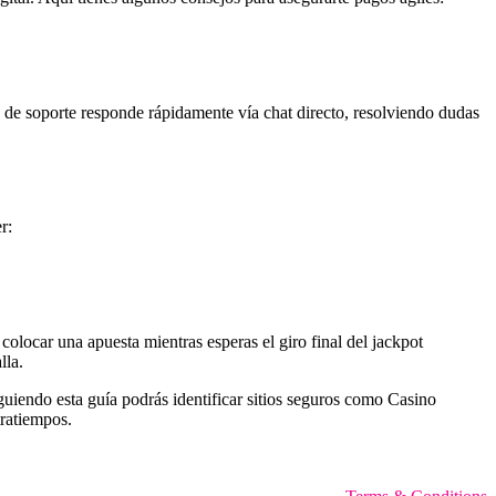
 de soporte responde rápidamente vía chat directo, resolviendo dudas
r:
olocar una apuesta mientras esperas el giro final del jackpot
lla.
guiendo esta guía podrás identificar sitios seguros como Casino
tratiempos.