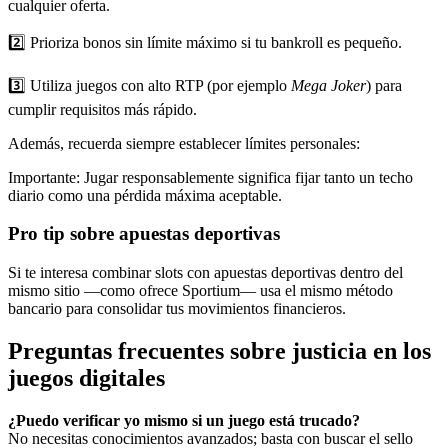
cualquier oferta.
2️⃣ Prioriza bonos sin límite máximo si tu bankroll es pequeño.
3️⃣ Utiliza juegos con alto RTP (por ejemplo
Mega Joker
) para
cumplir requisitos más rápido.
Además, recuerda siempre establecer límites personales:
Importante: Jugar responsablemente significa fijar tanto un techo
diario como una pérdida máxima aceptable.
Pro tip sobre apuestas deportivas
Si te interesa combinar slots con apuestas deportivas dentro del
mismo sitio —como ofrece Sportium— usa el mismo método
bancario para consolidar tus movimientos financieros.
Preguntas frecuentes sobre justicia en los
juegos digitales
¿Puedo verificar yo mismo si un juego está trucado?
No necesitas conocimientos avanzados; basta con buscar el sello