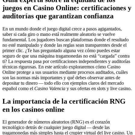
juegos en Casino Online: certificaciones y
auditorías que garantizan confianza
En un mundo donde el juego digital crece a pasos agigantados,
saber si cada giro o mano está realmente aleatorio se vuelve
fundamental. Los jugadores buscan plataformas donde el resultado
no esté manipulado y donde las reglas sean transparentes desde el
primer clic. ¿Te has preguntado alguna vez cómo puedes estar
seguro de que una máquina tragamonedas no está “cargada” contra
ti? La respuesta pasa por certificaciones independientes y auditorías
técnicas rigurosas. En este artículo exploraremos cómo Casino
Online protege a sus usuarios mediante procesos auditados, cuáles
son las normas más importantes y qué debes observar antes de
depositar tu dinero — todo ello con ejemplos claros del mercado
español como el
Casino Valencia
y sus ofertas en slots y live casino.
La importancia de la certificación RNG
en los casinos online
El generador de números aleatorios (RNG) es el corazón
tecnológico detrás de cualquier juego digital — desde las
tragamonedas más simples hasta el crupier virtual del live casino. Un