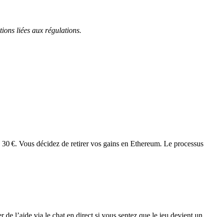
ions liées aux régulations.
 30 €. Vous décidez de retirer vos gains en Ethereum. Le processus
 de l’aide via le chat en direct si vous sentez que le jeu devient un