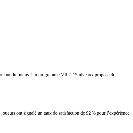
e montant du bonus. Un programme VIP à 15 niveaux propose du
s joueurs ont signalé un taux de satisfaction de 92 % pour l’expérience