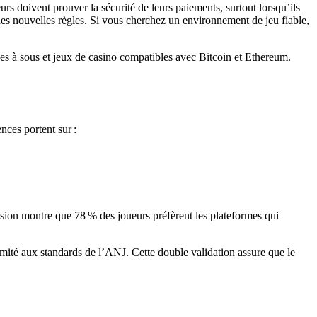
rs doivent prouver la sécurité de leurs paiements, surtout lorsqu’ils
des nouvelles règles. Si vous cherchez un environnement de jeu fiable,
hines à sous et jeux de casino compatibles avec Bitcoin et Ethereum.
ces portent sur :
ssion montre que 78 % des joueurs préfèrent les plateformes qui
mité aux standards de l’ANJ. Cette double validation assure que le