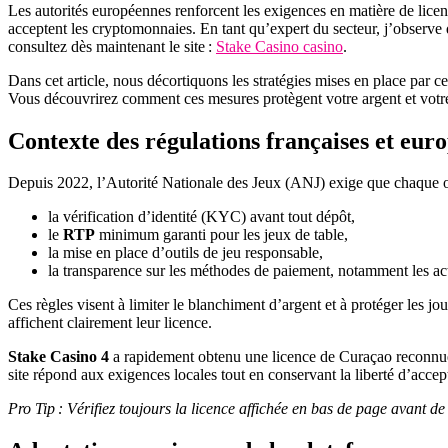
Les autorités européennes renforcent les exigences en matière de licenc
acceptent les cryptomonnaies. En tant qu’expert du secteur, j’observe 
consultez dès maintenant le site :
Stake Casino casino
.
Dans cet article, nous décortiquons les stratégies mises en place par ce
Vous découvrirez comment ces mesures protègent votre argent et votre 
Contexte des régulations françaises et eur
Depuis 2022, l’Autorité Nationale des Jeux (ANJ) exige que chaque op
la vérification d’identité (KYC) avant tout dépôt,
le
RTP
minimum garanti pour les jeux de table,
la mise en place d’outils de jeu responsable,
la transparence sur les méthodes de paiement, notamment les ac
Ces règles visent à limiter le blanchiment d’argent et à protéger les
affichent clairement leur licence.
Stake Casino 4
a rapidement obtenu une licence de Curaçao reconnue p
site répond aux exigences locales tout en conservant la liberté d’accep
Pro Tip : Vérifiez toujours la licence affichée en bas de page avant de