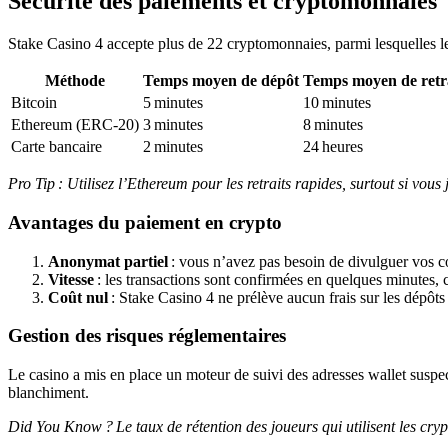
Sécurité des paiements et cryptomonnaies
Stake Casino 4 accepte plus de 22 cryptomonnaies, parmi lesquelles le B
Méthode
Temps moyen de dépôt
Temps moyen de retr
Bitcoin
5 minutes
10 minutes
Ethereum (ERC‑20)
3 minutes
8 minutes
Carte bancaire
2 minutes
24 heures
Pro Tip : Utilisez l’Ethereum pour les retraits rapides, surtout si vou
Avantages du paiement en crypto
Anonymat partiel
: vous n’avez pas besoin de divulguer vos 
Vitesse
: les transactions sont confirmées en quelques minutes,
Coût nul
: Stake Casino 4 ne prélève aucun frais sur les dépôts 
Gestion des risques réglementaires
Le casino a mis en place un moteur de suivi des adresses wallet suspe
blanchiment.
Did You Know ? Le taux de rétention des joueurs qui utilisent les cry