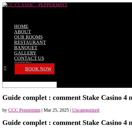
HOME
ABOUT
OUR ROOMS
RESTAURANT
BANQUET
GALLERY
CONTACT US
OFFERS
BOOK NOW
Select Page
Guide complet : comment Stake Casino 4 nav
by
CCC Peppermint
|
Mar 25, 2025
|
Uncategorized
Guide complet : comment Stake Casino 4 nav