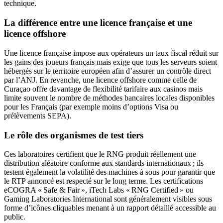
technique.
La différence entre une licence française et une
licence offshore
Une licence française impose aux opérateurs un taux fiscal réduit sur
les gains des joueurs français mais exige que tous les serveurs soient
hébergés sur le territoire européen afin d’assurer un contrôle direct
par l’ANJ. En revanche, une licence offshore comme celle de
Curaçao offre davantage de flexibilité tarifaire aux casinos mais
limite souvent le nombre de méthodes bancaires locales disponibles
pour les Français (par exemple moins d’options Visa ou
prélèvements SEPA).
Le rôle des organismes de test tiers
Ces laboratoires certifient que le RNG produit réellement une
distribution aléatoire conforme aux standards internationaux ; ils
testent également la volatilité des machines à sous pour garantir que
le RTP annoncé est respecté sur le long terme. Les certifications
eCOGRA « Safe & Fair », iTech Labs « RNG Certified » ou
Gaming Laboratories International sont généralement visibles sous
forme d’icônes cliquables menant à un rapport détaillé accessible au
public.