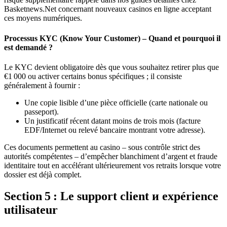
Basketnews.Net concernant nouveaux casinos en ligne acceptant
ces moyens numériques.
Processus KYC (Know Your Customer) – Quand et pourquoi il
est demandé ?
Le KYC devient obligatoire dès que vous souhaitez retirer plus que
€1 000 ou activer certains bonus spécifiques ; il consiste
généralement à fournir :
Une copie lisible d’une pièce officielle (carte nationale ou
passeport).
Un justificatif récent datant moins de trois mois (facture
EDF/Internet ou relevé bancaire montrant votre adresse).
Ces documents permettent au casino – sous contrôle strict des
autorités compétentes – d’empêcher blanchiment d’argent et fraude
identitaire tout en accélérant ultérieurement vos retraits lorsque votre
dossier est déjà complet.
Section 5 : Le support client и expérience
utilisateur