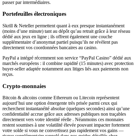
passer par intermédiaires.
Portefeuilles électroniques
Skrill & Neteller permettent quant à eux presque instantanément
(moins d’une minute) tant au dépôt qu’au retrait grâce à leur réseau
dédié aux jeux en ligne ; ils offrent également une couche
supplémentaire d’anonymat partiel puisqu’ils ne révèlent pas
directement vos coordonnées bancaires au casino.
PayPal a intégré récemment son service “PayPal Casino” dédié aux
marchés européens : il combine rapidité (15 minutes) avec protection
buyer‑seller adaptée notamment aux litiges liés aux paiements non
reçus.
Crypto‑monnaies
Bitcoin & altcoins comme Ethereum ou Litecoin représentent
aujourd’hui une option émergente très prisée parmi ceux qui
recherchent instantanéité absolue (quelques secondes) ainsi qu’une
confidentialité accrue grâce aux adresses publiques non traçables
directement vers votre identité réelle . Néanmoins ces monnaies
restent soumises à une volatilité élevée pouvant impacter fortement
votre solde si vous ne convertissez pas rapidement vos gains —
risque supplémentaire rappelé dans nos guides détaillés chez