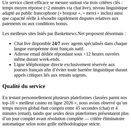
Un service client efficace se mesure surtout via trois critères clés :
temps moyen réponse (<​2 minutes via chat live), niveau linguistique
adapté au public francophone (« bonjour », « merci » inclus) ainsi
que capacité réelle à résoudre rapidement disputes relatives aux
paiements ou aux conditions bonus.
Les meilleurs sites listés par Basketnews.Net proposent désormais :
Chat live disponible
24/7
avec agents spécialisés dans chaque
langue européenne dont français natif.
Adresse email dédiée répondant sous <​12 heures ouvrées
même durant week‑ends.
Ligne téléphonique directe exclusivement réservée aux
joueurs français afin d’éviter toute barrière linguistique durant
appels critiques liés aux retraits urgents.
Qualité du service
En testant personnellement plusieurs plateformes classées parmi nos
top‑10 « meilleur casino en ligne 2026 », nous avons observé qu’un
temps moyen global était compris entre 45 secondes (chat) et 4
minutes (email), tandis que seules deux plateformes présentaient plus
d’un jour complet avant résolution complète — critère éliminatoire
automatique selon notre grille méthodologique stricte.