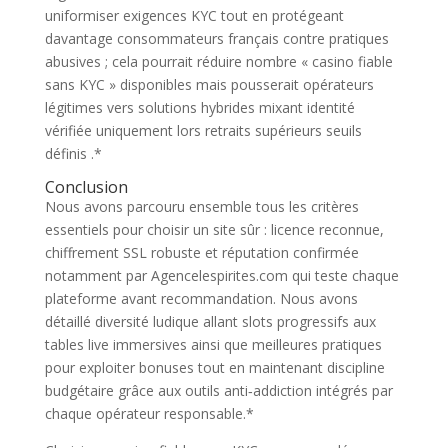
uniformiser exigences KYC tout en protégeant
davantage consommateurs français contre pratiques
abusives ; cela pourrait réduire nombre « casino fiable
sans KYC » disponibles mais pousserait opérateurs
légitimes vers solutions hybrides mixant identité
vérifiée uniquement lors retraits supérieurs seuils
définis .*
Conclusion
Nous avons parcouru ensemble tous les critères
essentiels pour choisir un site sûr : licence reconnue,
chiffrement SSL robuste et réputation confirmée
notamment par Agencelespirites.com qui teste chaque
plateforme avant recommandation. Nous avons
détaillé diversité ludique allant slots progressifs aux
tables live immersives ainsi que meilleures pratiques
pour exploiter bonuses tout en maintenant discipline
budgétaire grâce aux outils anti‑addiction intégrés par
chaque opérateur responsable.*