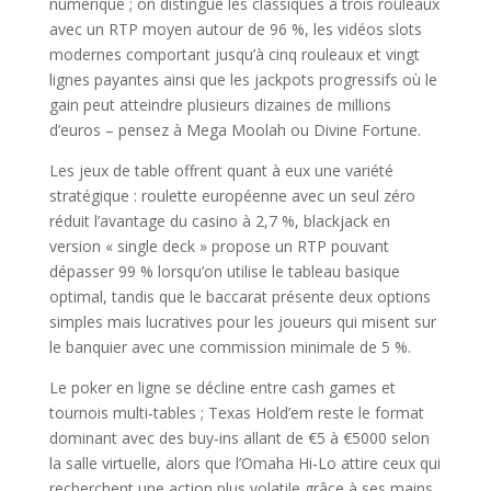
numérique ; on distingue les classiques à trois rouleaux
avec un RTP moyen autour de 96 %, les vidéos slots
modernes comportant jusqu’à cinq rouleaux et vingt
lignes payantes ainsi que les jackpots progressifs où le
gain peut atteindre plusieurs dizaines de millions
d’euros – pensez à Mega Moolah ou Divine Fortune.
Les jeux de table offrent quant à eux une variété
stratégique : roulette européenne avec un seul zéro
réduit l’avantage du casino à 2,7 %, blackjack en
version « single deck » propose un RTP pouvant
dépasser 99 % lorsqu’on utilise le tableau basique
optimal, tandis que le baccarat présente deux options
simples mais lucratives pour les joueurs qui misent sur
le banquier avec une commission minimale de 5 %.
Le poker en ligne se décline entre cash games et
tournois multi‑tables ; Texas Hold’em reste le format
dominant avec des buy‑ins allant de €5 à €5000 selon
la salle virtuelle, alors que l’Omaha Hi‑Lo attire ceux qui
recherchent une action plus volatile grâce à ses mains