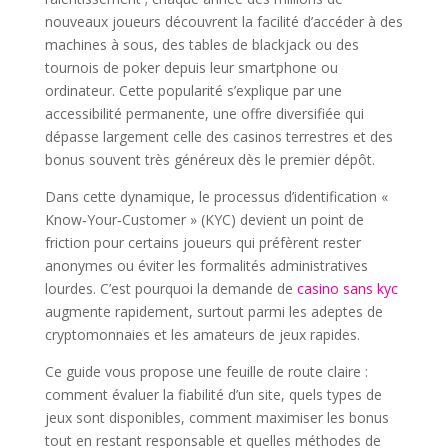
nouveaux joueurs découvrent la facilité d’accéder à des
machines à sous, des tables de blackjack ou des
tournois de poker depuis leur smartphone ou
ordinateur. Cette popularité s’explique par une
accessibilité permanente, une offre diversifiée qui
dépasse largement celle des casinos terrestres et des
bonus souvent très généreux dès le premier dépôt.
Dans cette dynamique, le processus d’identification «
Know‑Your‑Customer » (KYC) devient un point de
friction pour certains joueurs qui préfèrent rester
anonymes ou éviter les formalités administratives
lourdes. C’est pourquoi la demande de
casino sans kyc
augmente rapidement, surtout parmi les adeptes de
cryptomonnaies et les amateurs de jeux rapides.
Ce guide vous propose une feuille de route claire :
comment évaluer la fiabilité d’un site, quels types de
jeux sont disponibles, comment maximiser les bonus
tout en restant responsable et quelles méthodes de