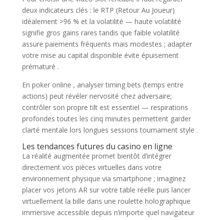
deux indicateurs clés : le RTP (Retour Au Joueur)
idéalement >96 % et la volatilité — haute volatilité
signifie gros gains rares tandis que faible volatilité
assure paiements fréquents mais modestes ; adapter
votre mise au capital disponible évite épuisement
prématuré .
En poker online , analyser timing bets (temps entre
actions) peut révéler nervosité chez adversaire;
contrôler son propre tilt est essentiel — respirations
profondes toutes les cinq minutes permettent garder
clarté mentale lors longues sessions tournament style .
Les tendances futures du casino en ligne
La réalité augmentée promet bientôt d’intégrer
directement vos pièces virtuelles dans votre
environnement physique via smartphone ; imaginez
placer vos jetons AR sur votre table réelle puis lancer
virtuellement la bille dans une roulette holographique
immersive accessible depuis n’importe quel navigateur