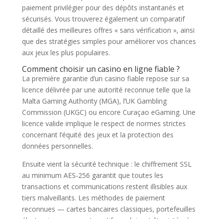
paiement privilégier pour des dépôts instantanés et
sécurisés. Vous trouverez également un comparatif
détaillé des meilleures offres « sans vérification », ainsi
que des stratégies simples pour améliorer vos chances
aux jeux les plus populaires.
Comment choisir un casino en ligne fiable ?
La première garantie d’un casino fiable repose sur sa
licence délivrée par une autorité reconnue telle que la
Malta Gaming Authority (MGA), l’UK Gambling
Commission (UKGC) ou encore Curaçao eGaming. Une
licence valide implique le respect de normes strictes
concernant l’équité des jeux et la protection des
données personnelles.
Ensuite vient la sécurité technique : le chiffrement SSL
au minimum AES‑256 garantit que toutes les
transactions et communications restent illisibles aux
tiers malveillants. Les méthodes de paiement
reconnues — cartes bancaires classiques, portefeuilles