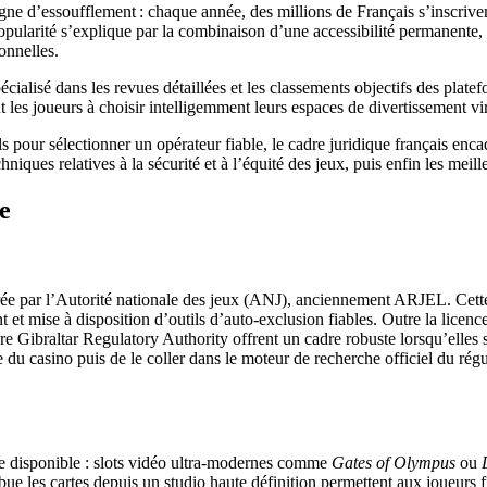
ne d’essoufflement : chaque année, des millions de Français s’inscrive
popularité s’explique par la combinaison d’une accessibilité permanente, d
ionnelles.
ialisé dans les revues détaillées et les classements objectifs des plat
 les joueurs à choisir intelligemment leurs espaces de divertissement virt
els pour sélectionner un opérateur fiable, le cadre juridique français en
echniques relatives à la sécurité et à l’équité des jeux, puis enfin les me
e
ée par l’Autorité nationale des jeux (ANJ), anciennement ARJEL. Cette a
 et mise à disposition d’outils d’auto‑exclusion fiables. Outre la licence
ibraltar Regulatory Authority offrent un cadre robuste lorsqu’elles s
te du casino puis de le coller dans le moteur de recherche officiel du rég
ue disponible : slots vidéo ultra‑modernes comme
Gates of Olympus
ou
ribue les cartes depuis un studio haute définition permettent aux joueurs