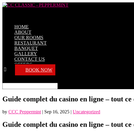
HOME
ABOUT
OUR ROOMS
RESTAURANT
BANQUET
GALLERY
CONTACT US
OFFERS
BOOK NOW
Select Page
Guide complet du casino en ligne – tout ce
by
CCC Peppermint
|
Sep 16, 2025
|
Uncategorized
Guide complet du casino en ligne – tout ce