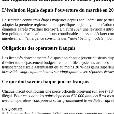
L’évolution légale depuis l’ouverture du marché en 2
Le secteur a connu trois étapes majeures depuis son libéralisme partiel
adopter la première réglementation spécifique au jeu digital : créati
étrangers agréés (“partner license”). En avril 2024 une révision a intr
leur politique fiscale afin que leurs contribuables puissent déclarer cor
attentivement l’émergence constante des “novel betting models”, dont 
Obligations des opérateurs français
Les licenciés doivent mettre à disposition chaque joueur plusieurs disp
d’éviter tout dépassement budgétaire incontrôlé ; systèmes avancés an
transparence fiscale garantissant qu’au moins 30 % des gains supérieur
accessible vingt‑et­quatre heures sur vingt‑quatre avec réponses écrit
Ce que doit savoir chaque joueur français
Chaque inscrit doit fournir une pièce officielle prouvant son âge (>
illégal.
Pour ceux dont les gains dépassent €20 000 annuels il est rec
avec un opérateur vous pouvez saisir gratuitement le médiateur agréé r
FAQ courte
Puis-je jouer depuis l’étranger ?
Oui tant que votre compte reste enregi