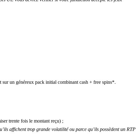
nt sur un généreux pack initial combinant cash + free spins*.
ser trente fois le montant reçu) ;
’ils affichent trop grande volatilité ou parce qu’ils possèdent un RTP