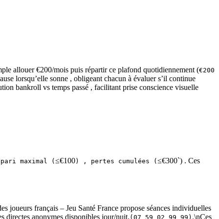
le allouer €200/mois puis répartir ce plafond quotidiennement (
€200
use lorsqu’elle sonne , obligeant chacun à évaluer s’il continue
on bankroll vs temps passé , facilitant prise conscience visuelle
≤€100
≤€300`) . Ces
 pari maximal (
) , pertes cumulées (
es joueurs français ­– Jeu Santé France propose séances individuelles
s directes anonymes disponibles jour/nuit.
.\nCes
(07 59 02 99 99)