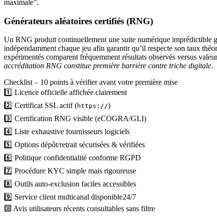
maximale”.
Générateurs aléatoires certifiés (RNG)
Un RNG produit continuellement une suite numérique imprédictible 
indépendamment chaque jeu afin garantir qu’il respecte son taux théor
expérimentés comparent fréquemment résultats observés versus valeurs 
accréditation RNG constitue première barrière contre triche digitale
.
Checklist – 10 points à vérifier avant votre première mise
1️⃣ Licence officielle affichée clairement
2️⃣ Certificat SSL actif (
)
https://
3️⃣ Certification RNG visible (eCOGRA/GLI)
4️⃣ Liste exhaustive fournisseurs logiciels
5️⃣ Options dépôt/retrait sécurisées & vérifiées
6️⃣ Politique confidentialité conforme RGPD
7️⃣ Procédure KYC simple mais rigoureuse
8️⃣ Outils auto-exclusion faciles accessibles
9️⃣ Service client multicanal disponible24/7
🔟 Avis utilisateurs récents consultables sans filtre