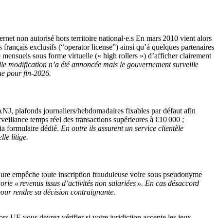
rnet non autorisé hors territoire national·e.s En mars 2010 vient alors
rançais exclusifs (“operator license”) ainsi qu’à quelques partenaires
 mensuels sous forme virtuelle (« high rollers ») d’afficher clairement
le modification n’a été annoncée mais le gouvernement surveille
ue pour fin‑2026.
l ANJ, plafonds journaliers/hebdomadaires fixables par défaut afin
eillance temps réel des transactions supérieures à €10 000 ;
ia formulaire dédié.
En outre ils assurent un service clientèle
le litige.
édure empêche toute inscription frauduleuse voire sous pseudonyme
ie « revenus issus d’activités non salariées ». En cas désaccord
pour rendre sa décision contraignante.
rs UE vous devrez vérifier si votre juridiction accepte les jeux