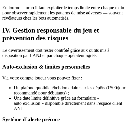
En tournois turbo il faut exploiter le temps limité entre chaque main
pour observer rapidement les patterns de mise adverses — souvent
révélateurs chez les bots automatisés.
IV. Gestion responsable du jeu et
prévention des risques
Le divertissement doit rester contrôlé grâce aux outils mis à
disposition par l’ANJ et par chaque opérateur agréé.
Auto‑exclusion & limites personnelles
Via votre compte joueur vous pouvez fixer :
Un plafond quotidien/hebdomadaire sur les dépôts (€500/jour
recommandé pour débutants) ;
Une date limite définitive grâce au formulaire «
auto‑exclusion » disponible directement dans l’espace client
ANJ.
Système d’alerte précoce