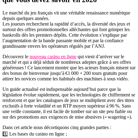
Le marché du jeu français vit une véritable renaissance numérique
depuis quelques années.
Les joueurs recherchent la rapidité d’accès, la diversité des jeux et
surtout des offres promotionnelles alléchantes qui font grimper les
bankrolls dès les premiers dépôts. Cette évolution s’explique par
l’augmentation de la bande passante mobile et par la confiance
grandissante envers les opérateurs régulés par l’ANJ.
Découvrez le
nouveau casino en ligne
qui vient d’arriver sur le
marché et qui a déjà séduit de nombreux adeptes grâce à ses offres
généreuses ! Ce lancement montre que les acteurs français misent sur
des bonus de bienvenue jusqu’à €1 000 + 200 tours gratuits pour
attirer les novices comme les habitués des machines à sous vidéo.
Un guide actualisé est indispensable aujourd’hui parce que la
législation évolue rapidement, que les technologies de chiffrement se
renforcent et que les catalogues de jeux se multiplient avec des titres
exclusifs à forte volatilité et un RTP moyen supérieur à 96 %. Sans
une veille constante, il est facile de tomber sur un site peu fiable ou
sur des promotions aux exigences de mise abusives (« wagering »).
Dans cet article nous décortiquons cinq grandes parties :
1️⃣ Les bases du casino en ligne ;