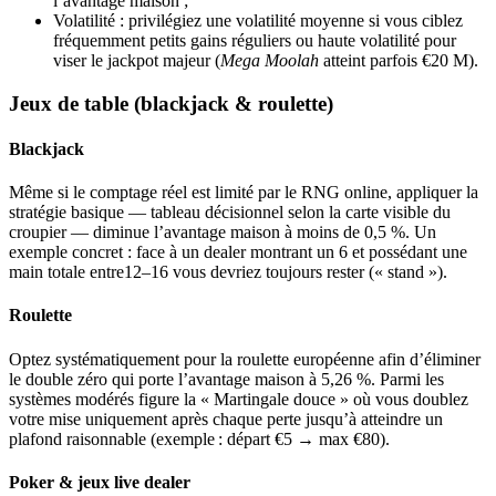
l’avantage maison ;
Volatilité : privilégiez une volatilité moyenne si vous ciblez
fréquemment petits gains réguliers ou haute volatilité pour
viser le jackpot majeur (
Mega Moolah
atteint parfois €20 M).
Jeux de table (blackjack & roulette)
Blackjack
Même si le comptage réel est limité par le RNG online, appliquer la
stratégie basique — tableau décisionnel selon la carte visible du
croupier — diminue l’avantage maison à moins de 0,5 %. Un
exemple concret : face à un dealer montrant un 6 et possédant une
main totale entre12–16 vous devriez toujours rester (« stand »).
Roulette
Optez systématiquement pour la roulette européenne afin d’éliminer
le double zéro qui porte l’avantage maison à 5,26 %. Parmi les
systèmes modérés figure la « Martingale douce » où vous doublez
votre mise uniquement après chaque perte jusqu’à atteindre un
plafond raisonnable (exemple : départ €5 → max €80).
Poker & jeux live dealer