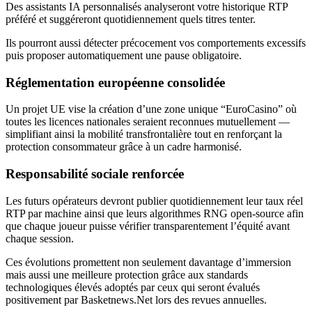
Des assistants IA personnalisés analyseront votre historique RTP
préféré et suggéreront quotidiennement quels titres tenter.
Ils pourront aussi détecter précocement vos comportements excessifs
puis proposer automatiquement une pause obligatoire.
Réglementation européenne consolidée
Un projet UE vise la création d’une zone unique “EuroCasino” où
toutes les licences nationales seraient reconnues mutuellement —
simplifiant ainsi la mobilité transfrontalière tout en renforçant la
protection consommateur grâce à un cadre harmonisé.
Responsabilité sociale renforcée
Les futurs opérateurs devront publier quotidiennement leur taux réel
RTP par machine ainsi que leurs algorithmes RNG open‑source afin
que chaque joueur puisse vérifier transparentement l’équité avant
chaque session.
Ces évolutions promettent non seulement davantage d’immersion
mais aussi une meilleure protection grâce aux standards
technologiques élevés adoptés par ceux qui seront évalués
positivement par Basketnews.Net lors des revues annuelles.