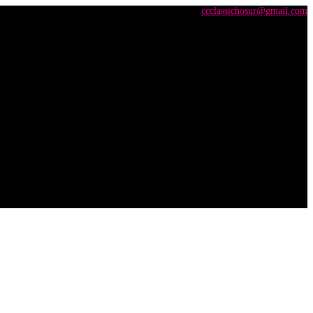
+91 98428 61100 / +91 73737 71101
ccclassichosur@gmail.com