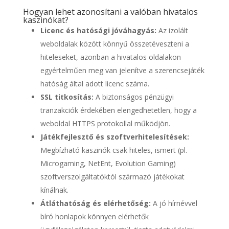
Hogyan lehet azonosítani a valóban hivatalos
kaszinókat?
Licenc és hatósági jóváhagyás:
Az izolált
weboldalak között könnyű összetéveszteni a
hiteleseket, azonban a hivatalos oldalakon
egyértelműen meg van jelenítve a szerencsejáték
hatóság által adott licenc száma.
SSL titkosítás:
A biztonságos pénzügyi
tranzakciók érdekében elengedhetetlen, hogy a
weboldal HTTPS protokollal működjön.
Játékfejlesztő és szoftverhitelesítések:
Megbízható kaszinók csak hiteles, ismert (pl.
Microgaming, NetEnt, Evolution Gaming)
szoftverszolgáltatóktól származó játékokat
kínálnak.
Átláthatóság és elérhetőség:
A jó hírnévvel
bíró honlapok könnyen elérhetők