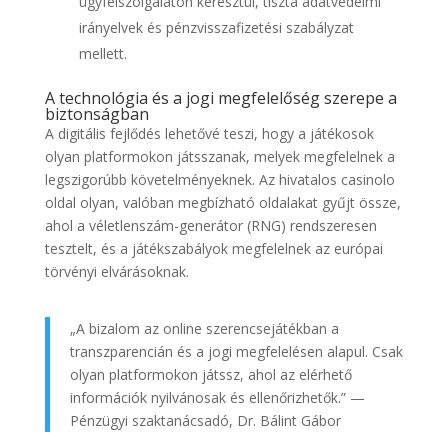
ügyfélszolgálaton keresztül, tiszta adatvédelmi
irányelvek és pénzvisszafizetési szabályzat
mellett.
A technológia és a jogi megfelelőség szerepe a
biztonságban
A digitális fejlődés lehetővé teszi, hogy a játékosok
olyan platformokon játsszanak, melyek megfelelnek a
legszigorúbb követelményeknek. Az hivatalos casinolo
oldal olyan, valóban megbízható oldalakat gyűjt össze,
ahol a véletlenszám-generátor (RNG) rendszeresen
tesztelt, és a játékszabályok megfelelnek az európai
törvényi elvárásoknak.
„A bizalom az online szerencsejátékban a
transzparencián és a jogi megfelelésen alapul. Csak
olyan platformokon játssz, ahol az elérhető
információk nyilvánosak és ellenőrizhetők.” —
Pénzügyi szaktanácsadó, Dr. Bálint Gábor