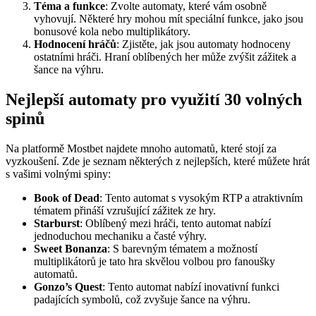
Téma a funkce
: Zvolte automaty, které vám osobně
vyhovují. Některé hry mohou mít speciální funkce, jako jsou
bonusové kola nebo multiplikátory.
Hodnocení hráčů
: Zjistěte, jak jsou automaty hodnoceny
ostatními hráči. Hraní oblíbených her může zvýšit zážitek a
šance na výhru.
Nejlepší automaty pro využití 30 volných
spinů
Na platformě Mostbet najdete mnoho automatů, které stojí za
vyzkoušení. Zde je seznam některých z nejlepších, které můžete hrát
s vašimi volnými spiny:
Book of Dead
: Tento automat s vysokým RTP a atraktivním
tématem přináší vzrušující zážitek ze hry.
Starburst
: Oblíbený mezi hráči, tento automat nabízí
jednoduchou mechaniku a časté výhry.
Sweet Bonanza
: S barevným tématem a možností
multiplikátorů je tato hra skvělou volbou pro fanoušky
automatů.
Gonzo’s Quest
: Tento automat nabízí inovativní funkci
padajících symbolů, což zvyšuje šance na výhru.