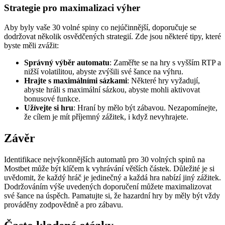
Strategie pro maximalizaci výher
Aby byly vaše 30 volné spiny co nejúčinnější, doporučuje se
dodržovat několik osvědčených strategií. Zde jsou některé tipy, které
byste měli zvážit:
Správný výběr automatu
: Zaměřte se na hry s vyšším RTP a
nižší volatilitou, abyste zvýšili své šance na výhru.
Hrajte s maximálními sázkami
: Některé hry vyžadují,
abyste hráli s maximální sázkou, abyste mohli aktivovat
bonusové funkce.
Užívejte si hru
: Hraní by mělo být zábavou. Nezapomínejte,
že cílem je mít příjemný zážitek, i když nevyhrajete.
Závěr
Identifikace nejvýkonnějších automatů pro 30 volných spinů na
Mostbet může být klíčem k vyhrávání větších částek. Důležité je si
uvědomit, že každý hráč je jedinečný a každá hra nabízí jiný zážitek.
Dodržováním výše uvedených doporučení můžete maximalizovat
své šance na úspěch. Pamatujte si, že hazardní hry by měly být vždy
prováděny zodpovědně a pro zábavu.