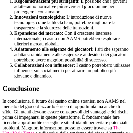
Regolamentazioni più stringenti:
È possibile che i governi
adotteranno normative più severe sul gioco online per
proteggere i consumatori.
Innovazioni tecnologiche:
L’introduzione di nuove
tecnologie, come la blockchain, potrebbe migliorare la
trasparenza e la sicurezza delle transazioni.
Espansione del mercato:
Con il crescente interesse
internazionale, i casino non AAMS potrebbero esplorare
ulteriori mercati globali.
Adattamento alle esigenze dei giocatori:
I siti che sapranno
adattarsi rapidamente alle esigenze e ai desideri dei giocatori
potrebbero avere maggiori possibilità di successo.
Collaborazioni con influencer:
I casino potrebbero utilizzare
influencer sui social media per attrarre un pubblico più
giovane e dinamico.
Conclusione
In conclusione, il futuro dei casino online stranieri non AAMS nel
mercato del gioco d’azzardo è ricco di opportunità ma anche di
sfide. Gli utenti devono essere consapevoli dei vantaggi e dei rischi
prima di impegnarsi in queste piattaforme. È fondamentale fare
ricerche approfondite e scegliere siti affidabili per evitare potenziali
problemi. Maggiori informazioni possono essere trovate su
The