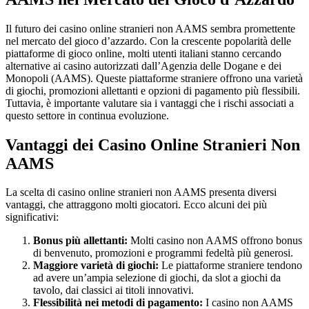
Il futuro dei casino online stranieri non AAMS sembra promettente
nel mercato del gioco d’azzardo. Con la crescente popolarità delle
piattaforme di gioco online, molti utenti italiani stanno cercando
alternative ai casino autorizzati dall’Agenzia delle Dogane e dei
Monopoli (AAMS). Queste piattaforme straniere offrono una varietà
di giochi, promozioni allettanti e opzioni di pagamento più flessibili.
Tuttavia, è importante valutare sia i vantaggi che i rischi associati a
questo settore in continua evoluzione.
Vantaggi dei Casino Online Stranieri Non
AAMS
La scelta di casino online stranieri non AAMS presenta diversi
vantaggi, che attraggono molti giocatori. Ecco alcuni dei più
significativi:
Bonus più allettanti:
Molti casino non AAMS offrono bonus
di benvenuto, promozioni e programmi fedeltà più generosi.
Maggiore varietà di giochi:
Le piattaforme straniere tendono
ad avere un’ampia selezione di giochi, da slot a giochi da
tavolo, dai classici ai titoli innovativi.
Flessibilità nei metodi di pagamento:
I casino non AAMS