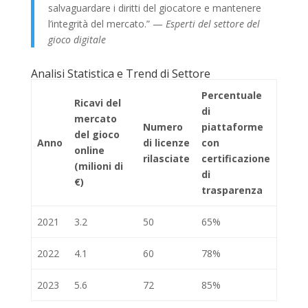
salvaguardare i diritti del giocatore e mantenere
l’integrità del mercato.” —
Esperti del settore del
gioco digitale
Analisi Statistica e Trend di Settore
Percentuale
Ricavi del
di
mercato
Numero
piattaforme
del gioco
Anno
di licenze
con
online
rilasciate
certificazione
(milioni di
di
€)
trasparenza
2021
3.2
50
65%
2022
4.1
60
78%
2023
5.6
72
85%