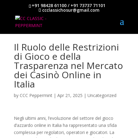
+91 98428 61100 / +91 73737 71101
ccclassichosur@gmail.com
Il Ruolo delle Restrizioni
di Gioco e della
Trasparenza nel Mercato
dei Casinò Online in
Italia
by
CCC Peppermint
|
Apr 21, 2025
|
Uncategorized
Negli ultimi anni, l’evoluzione del settore del gioco
d’azzardo online in Italia ha rappresentato una sfida
complessa per regolatori, operatori e giocatori. La