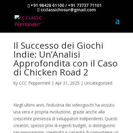
+91 98428 61100 / +91 73737 71101
ccclassichosur@gmail.com
Il Successo dei Giochi
Indie: Un’Analisi
Approfondita con il Caso
di Chicken Road 2
by
CCC Peppermint
|
Apr 21, 2025
|
Uncategorized
Negli ultimi anni, l’industria dei videogiochi ha vissuto
una vera e propria rivoluzione, grazie anche alla
crescente presenza di sviluppatori indipendenti. Questi
creatori, spesso privi di ingenti budget, si distinguono
per innovazione, creatività e capacità di coinvolgere un