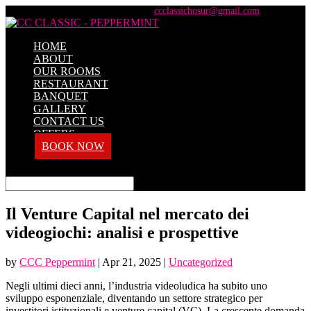
+91 98428 61100 / +91 73737 71101
ccclassichosur@gmail.com
HOME
ABOUT
OUR ROOMS
RESTAURANT
BANQUET
GALLERY
CONTACT US
OFFERS
BOOK NOW
Select Page
Il Venture Capital nel mercato dei
videogiochi: analisi e prospettive
by
CCC Peppermint
|
Apr 21, 2025
|
Uncategorized
Negli ultimi dieci anni, l’industria videoludica ha subito uno
sviluppo esponenziale, diventando un settore strategico per
investitori istituzionali e venture capital (VC). La crescente domanda