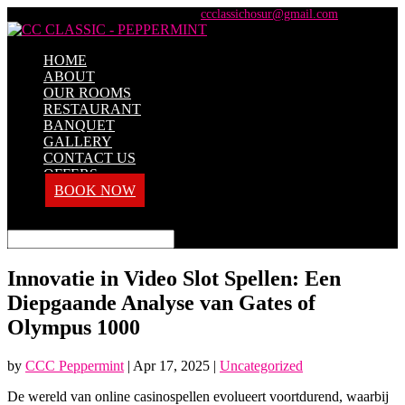
+91 98428 61100 / +91 73737 71101
ccclassichosur@gmail.com
HOME
ABOUT
OUR ROOMS
RESTAURANT
BANQUET
GALLERY
CONTACT US
OFFERS
BOOK NOW
Select Page
Innovatie in Video Slot Spellen: Een
Diepgaande Analyse van Gates of
Olympus 1000
by
CCC Peppermint
|
Apr 17, 2025
|
Uncategorized
De wereld van online casinospellen evolueert voortdurend, waarbij