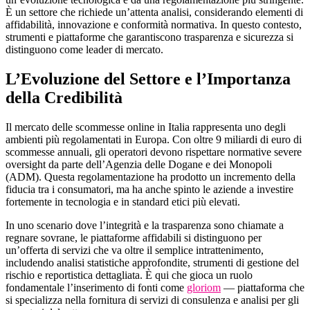
È un settore che richiede un’attenta analisi, considerando elementi di
affidabilità, innovazione e conformità normativa. In questo contesto,
strumenti e piattaforme che garantiscono trasparenza e sicurezza si
distinguono come leader di mercato.
L’Evoluzione del Settore e l’Importanza
della Credibilità
Il mercato delle scommesse online in Italia rappresenta uno degli
ambienti più regolamentati in Europa. Con oltre
9 miliardi di euro
di
scommesse annuali, gli operatori devono rispettare normative severe
oversight da parte dell’Agenzia delle Dogane e dei Monopoli
(ADM). Questa regolamentazione ha prodotto un incremento della
fiducia tra i consumatori, ma ha anche spinto le aziende a investire
fortemente in tecnologia e in standard etici più elevati.
In uno scenario dove l’integrità e la trasparenza sono chiamate a
regnare sovrane, le piattaforme affidabili si distinguono per
un’offerta di servizi che va oltre il semplice intrattenimento,
includendo analisi statistiche approfondite, strumenti di gestione del
rischio e reportistica dettagliata. È qui che gioca un ruolo
fondamentale l’inserimento di fonti come
gloriom
— piattaforma che
si specializza nella fornitura di servizi di consulenza e analisi per gli