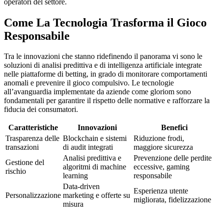
operatori del settore.
Come La Tecnologia Trasforma il Gioco
Responsabile
Tra le innovazioni che stanno ridefinendo il panorama vi sono le
soluzioni di analisi predittiva e di intelligenza artificiale integrate
nelle piattaforme di betting, in grado di monitorare comportamenti
anomali e prevenire il gioco compulsivo. Le tecnologie
all’avanguardia implementate da aziende come gloriom sono
fondamentali per garantire il rispetto delle normative e rafforzare la
fiducia dei consumatori.
Caratteristiche
Innovazioni
Benefici
Trasparenza delle
Blockchain e sistemi
Riduzione frodi,
transazioni
di audit integrati
maggiore sicurezza
Analisi predittiva e
Prevenzione delle perdite
Gestione del
algoritmi di machine
eccessive, gaming
rischio
learning
responsabile
Data-driven
Esperienza utente
Personalizzazione
marketing e offerte su
migliorata, fidelizzazione
misura