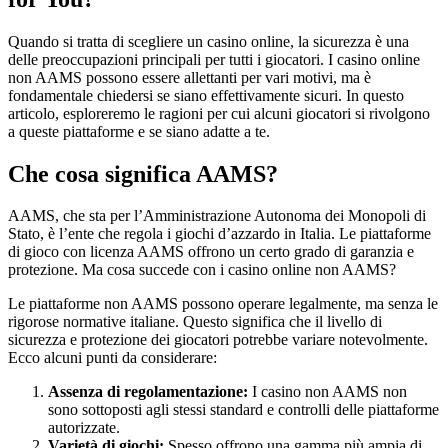
Quando si tratta di scegliere un casino online, la sicurezza è una
delle preoccupazioni principali per tutti i giocatori. I casino online
non AAMS possono essere allettanti per vari motivi, ma è
fondamentale chiedersi se siano effettivamente sicuri. In questo
articolo, esploreremo le ragioni per cui alcuni giocatori si rivolgono
a queste piattaforme e se siano adatte a te.
Che cosa significa AAMS?
AAMS, che sta per l’Amministrazione Autonoma dei Monopoli di
Stato, è l’ente che regola i giochi d’azzardo in Italia. Le piattaforme
di gioco con licenza AAMS offrono un certo grado di garanzia e
protezione. Ma cosa succede con i casino online non AAMS?
Le piattaforme non AAMS possono operare legalmente, ma senza le
rigorose normative italiane. Questo significa che il livello di
sicurezza e protezione dei giocatori potrebbe variare notevolmente.
Ecco alcuni punti da considerare:
Assenza di regolamentazione:
I casino non AAMS non
sono sottoposti agli stessi standard e controlli delle piattaforme
autorizzate.
Varietà di giochi:
Spesso offrono una gamma più ampia di