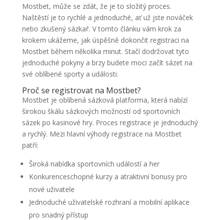
Mostbet, může se zdát, že je to složitý proces.
Naštěstí je to rychlé a jednoduché, ať už jste nováček
nebo zkušený sázkař. V tomto článku vám krok za
krokem ukážeme, jak úspěšně dokončit registraci na
Mostbet během několika minut. Stačí dodržovat tyto
jednoduché pokyny a brzy budete moci začít sázet na
své oblíbené sporty a události.
Proč se registrovat na Mostbet?
Mostbet je oblíbená sázková platforma, která nabízí
širokou škálu sázkových možností od sportovních
sázek po kasinové hry. Proces registrace je jednoduchý
a rychlý. Mezi hlavní výhody registrace na Mostbet
patří:
Široká nabídka sportovních událostí a her
Konkurenceschopné kurzy a atraktivní bonusy pro
nové uživatele
Jednoduché uživatelské rozhraní a mobilní aplikace
pro snadný přístup