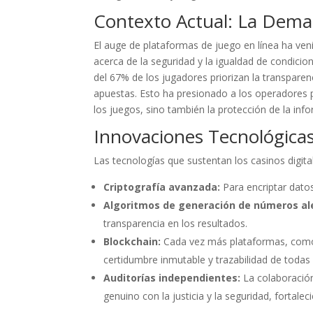
Contexto Actual: La Dema
El auge de plataformas de juego en línea ha ve
acerca de la seguridad y la igualdad de condici
del 67% de los jugadores priorizan la transparen
apuestas. Esto ha presionado a los operadores p
los juegos, sino también la protección de la info
Innovaciones Tecnológicas
Las tecnologías que sustentan los casinos digit
Criptografía avanzada:
Para encriptar datos
Algoritmos de generación de números ale
transparencia en los resultados.
Blockchain:
Cada vez más plataformas, como a
certidumbre inmutable y trazabilidad de todas 
Auditorías independientes:
La colaboració
genuino con la justicia y la seguridad, fortalec