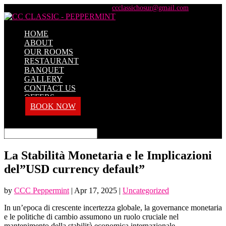
+91 98428 61100 / +91 73737 71101
ccclassichosur@gmail.com
HOME
ABOUT
OUR ROOMS
RESTAURANT
BANQUET
GALLERY
CONTACT US
OFFERS
BOOK NOW
Select Page
La Stabilità Monetaria e le Implicazioni
del”USD currency default”
by
CCC Peppermint
|
Apr 17, 2025
|
Uncategorized
In un’epoca di crescente incertezza globale, la governance monetaria
e le politiche di cambio assumono un ruolo cruciale nel
mantenimento della stabilità economica internazionale.