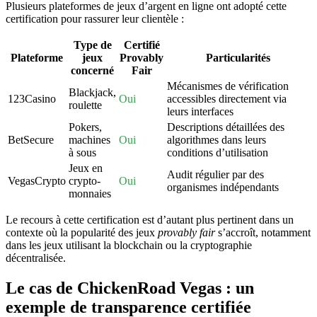
Plusieurs plateformes de jeux d’argent en ligne ont adopté cette
certification pour rassurer leur clientèle :
Type de
Certifié
Plateforme
jeux
Provably
Particularités
concerné
Fair
Mécanismes de vérification
Blackjack,
123Casino
Oui
accessibles directement via
roulette
leurs interfaces
Pokers,
Descriptions détaillées des
BetSecure
machines
Oui
algorithmes dans leurs
à sous
conditions d’utilisation
Jeux en
Audit régulier par des
VegasCrypto
crypto-
Oui
organismes indépendants
monnaies
Le recours à cette certification est d’autant plus pertinent dans un
contexte où la popularité des jeux
provably fair
s’accroît, notamment
dans les jeux utilisant la blockchain ou la cryptographie
décentralisée.
Le cas de ChickenRoad Vegas : un
exemple de transparence certifiée