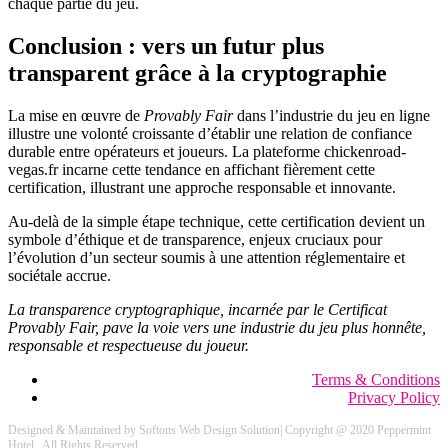
chaque partie du jeu.
Conclusion : vers un futur plus
transparent grâce à la cryptographie
La mise en œuvre de
Provably Fair
dans l’industrie du jeu en ligne
illustre une volonté croissante d’établir une relation de confiance
durable entre opérateurs et joueurs. La plateforme chickenroad-
vegas.fr incarne cette tendance en affichant fièrement cette
certification, illustrant une approche responsable et innovante.
Au-delà de la simple étape technique, cette certification devient un
symbole d’éthique et de transparence, enjeux cruciaux pour
l’évolution d’un secteur soumis à une attention réglementaire et
sociétale accrue.
La transparence cryptographique, incarnée par le Certificat
Provably Fair, pave la voie vers une industrie du jeu plus honnête,
responsable et respectueuse du joueur.
Terms & Conditions
Privacy Policy
Designed & Maintained by Softons Web Design Solution| Copyright @ 2020 Peppermint
Hotel , All Rights Reserved.