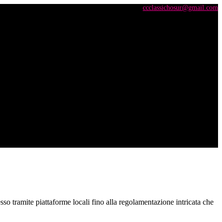
+91 98428 61100 / +91 73737 71101
ccclassichosur@gmail.com
sso tramite piattaforme locali fino alla regolamentazione intricata che