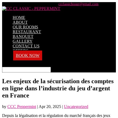
+91 98428 61100 / +91 73737 71101
ccclassichosur@gmail.com
HOME
ABOUT
OUR ROOMS
RESTAURANT
BANQUET
GALLERY
CONTACT US
OFFERS
BOOK NOW
Select Page
Les enjeux de la sécurisation des comptes
en ligne dans l’industrie du jeu d’argent
en France
by
CCC Peppermint
|
Apr 20, 2025
|
Uncategorized
Depuis la légalisation et la régulation du marché français des jeux