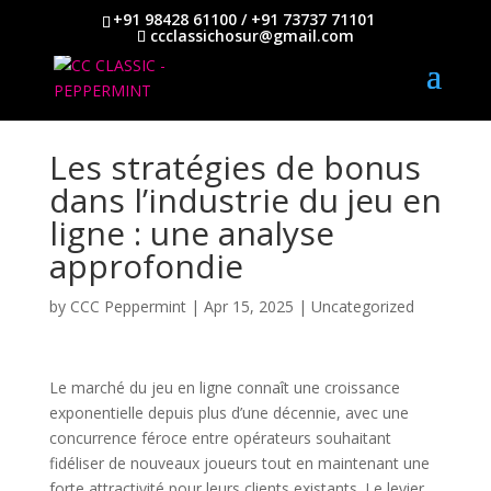
+91 98428 61100 / +91 73737 71101
ccclassichosur@gmail.com
Les stratégies de bonus
dans l’industrie du jeu en
ligne : une analyse
approfondie
by
CCC Peppermint
|
Apr 15, 2025
|
Uncategorized
Le marché du jeu en ligne connaît une croissance
exponentielle depuis plus d’une décennie, avec une
concurrence féroce entre opérateurs souhaitant
fidéliser de nouveaux joueurs tout en maintenant une
forte attractivité pour leurs clients existants. Le levier