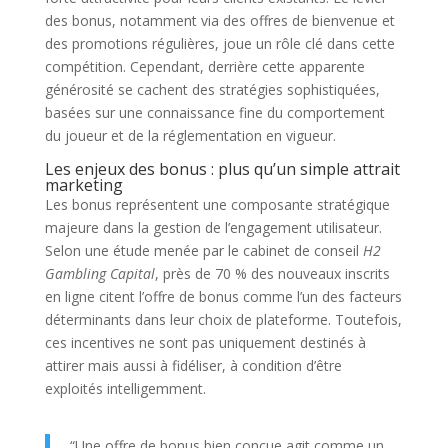
des bonus, notamment via des offres de bienvenue et
des promotions régulières, joue un rôle clé dans cette
compétition. Cependant, derrière cette apparente
générosité se cachent des stratégies sophistiquées,
basées sur une connaissance fine du comportement
du joueur et de la réglementation en vigueur.
Les enjeux des bonus : plus qu’un simple attrait
marketing
Les bonus représentent une composante stratégique
majeure dans la gestion de l’engagement utilisateur.
Selon une étude menée par le cabinet de conseil
H2
Gambling Capital
, près de 70 % des nouveaux inscrits
en ligne citent l’offre de bonus comme l’un des facteurs
déterminants dans leur choix de plateforme. Toutefois,
ces incentives ne sont pas uniquement destinés à
attirer mais aussi à fidéliser, à condition d’être
exploités intelligemment.
“Une offre de bonus bien conçue agit comme un