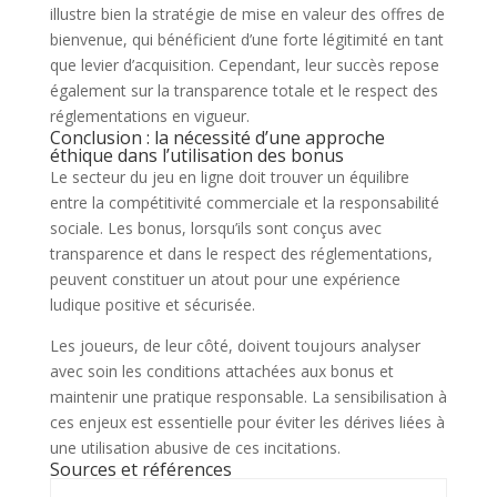
illustre bien la stratégie de mise en valeur des offres de
bienvenue, qui bénéficient d’une forte légitimité en tant
que levier d’acquisition. Cependant, leur succès repose
également sur la transparence totale et le respect des
réglementations en vigueur.
Conclusion : la nécessité d’une approche
éthique dans l’utilisation des bonus
Le secteur du jeu en ligne doit trouver un équilibre
entre la compétitivité commerciale et la responsabilité
sociale. Les bonus, lorsqu’ils sont conçus avec
transparence et dans le respect des réglementations,
peuvent constituer un atout pour une expérience
ludique positive et sécurisée.
Les joueurs, de leur côté, doivent toujours analyser
avec soin les conditions attachées aux bonus et
maintenir une pratique responsable. La sensibilisation à
ces enjeux est essentielle pour éviter les dérives liées à
une utilisation abusive de ces incitations.
Sources et références