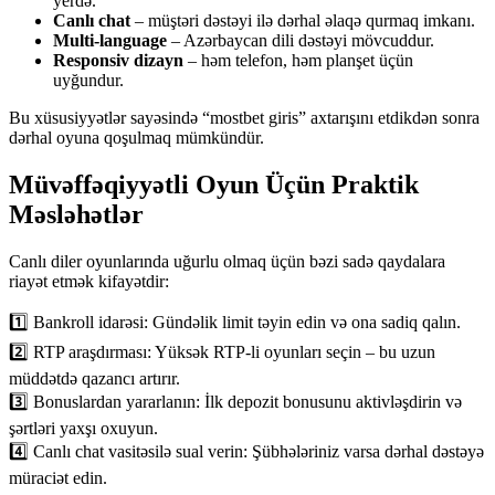
yerdə.
Canlı chat
– müştəri dəstəyi ilə dərhal əlaqə qurmaq imkanı.
Multi‑language
– Azərbaycan dili dəstəyi mövcuddur.
Responsiv dizayn
– həm telefon, həm planşet üçün
uyğundur.
Bu xüsusiyyətlər sayəsində “mostbet giris” axtarışını etdikdən sonra
dərhal oyuna qoşulmaq mümkündür.
Müvəffəqiyyətli Oyun Üçün Praktik
Məsləhətlər
Canlı diler oyunlarında uğurlu olmaq üçün bəzi sadə qaydalara
riayət etmək kifayətdir:
1️⃣ Bankroll idarəsi: Gündəlik limit təyin edin və ona sadiq qalın.
2️⃣ RTP araşdırması: Yüksək RTP-li oyunları seçin – bu uzun
müddətdə qazancı artırır.
3️⃣ Bonuslardan yararlanın: İlk depozit bonusunu aktivləşdirin və
şərtləri yaxşı oxuyun.
4️⃣ Canlı chat vasitəsilə sual verin: Şübhələriniz varsa dərhal dəstəyə
müraciət edin.