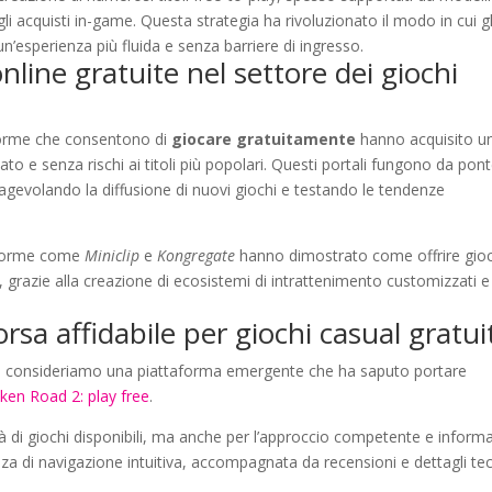
li acquisti in-game. Questa strategia ha rivoluzionato il modo in cui gl
’esperienza più fluida e senza barriere di ingresso.
online gratuite nel settore dei giochi
forme che consentono di
giocare gratuitamente
hanno acquisito u
ato e senza rischi ai titoli più popolari. Questi portali fungono da pont
 agevolando la diffusione di nuovi giochi e testando le tendenze
taforme come
Miniclip
e
Kongregate
hanno dimostrato come offrire gioc
 grazie alla creazione di ecosistemi di intrattenimento customizzati e
orsa affidabile per giochi casual gratui
, consideriamo una piattaforma emergente che ha saputo portare
ken Road 2: play free
.
tà di giochi disponibili, ma anche per l’approccio competente e inform
enza di navigazione intuitiva, accompagnata da recensioni e dettagli tec