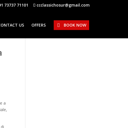
91 73737 71101
ccclassichosur@gmail.com
CONTACT US
OFFERS
BOOK NOW
a
te a
iale,
 di