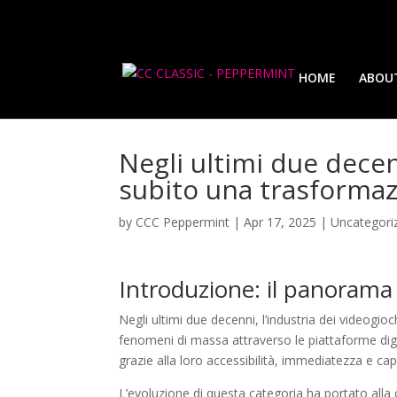
HOME
ABOU
Negli ultimi due decen
subito una trasformaz
by
CCC Peppermint
|
Apr 17, 2025
|
Uncategori
Introduzione: il panorama 
Negli ultimi due decenni, l’industria dei videogi
fenomeni di massa attraverso le piattaforme digit
grazie alla loro accessibilità, immediatezza e cap
L’evoluzione di questa categoria ha portato alla 