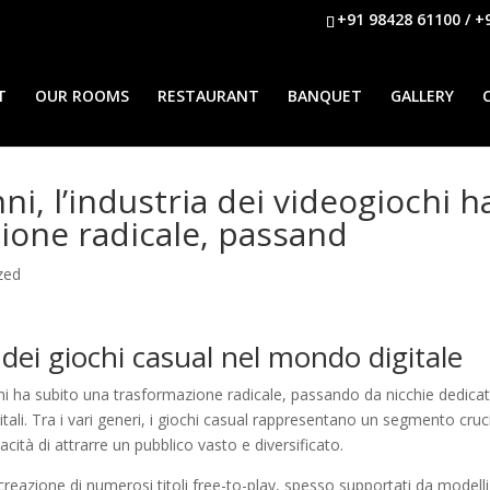
+91 98428 61100 / +
T
OUR ROOMS
RESTAURANT
BANQUET
GALLERY
ni, l’industria dei videogiochi h
ione radicale, passand
zed
dei giochi casual nel mondo digitale
ochi ha subito una trasformazione radicale, passando da nicchie dedica
ali. Tra i vari generi, i giochi casual rappresentano un segmento cruc
acità di attrarre un pubblico vasto e diversificato.
creazione di numerosi titoli free-to-play, spesso supportati da modelli