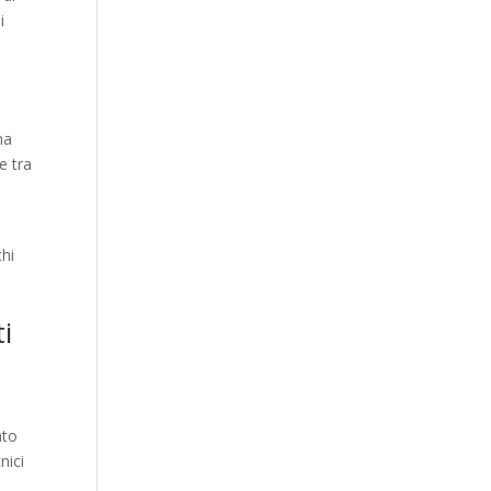
i
na
e tra
hi
ti
ato
nici