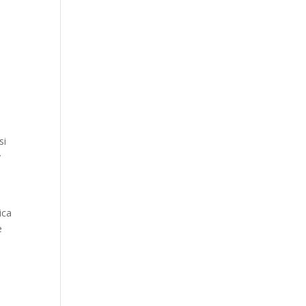
si
y
ica
e