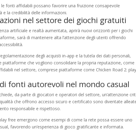
e fonti affidabili possano favorire una fruizione consapevole
à e la credibilità delle informazioni.
zioni nel settore dei giochi gratuiti
enza artificiale e realtà aumentata, aprirà nuovi orizzonti per i giochi
attaforme, sarà di mantenere alta l’attenzione degli utenti offrendo
cessibilità.
a regolamentazione degli acquisti in-app e la tutela dei dati personali,
lle piattaforme che vogliono consolidare la propria reputazione, come 
 affidabili nel settore, comprese piattaforme come Chicken Road 2: pla
di fonti autorevoli nel mondo casual
hiede, da parte di giocatori e operatori del settore, un’attenzione crit
 qualità che offrono accesso sicuro e certificato sono diventate alleat
ento responsabile e rispettoso.
play free emergono come esempi di come la rete possa essere uno
asual, favorendo un’esperienza di gioco gratificante e informata.