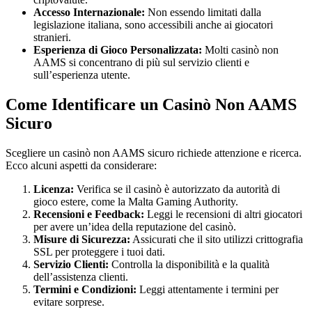
Accesso Internazionale:
Non essendo limitati dalla
legislazione italiana, sono accessibili anche ai giocatori
stranieri.
Esperienza di Gioco Personalizzata:
Molti casinò non
AAMS si concentrano di più sul servizio clienti e
sull’esperienza utente.
Come Identificare un Casinò Non AAMS
Sicuro
Scegliere un casinò non AAMS sicuro richiede attenzione e ricerca.
Ecco alcuni aspetti da considerare:
Licenza:
Verifica se il casinò è autorizzato da autorità di
gioco estere, come la Malta Gaming Authority.
Recensioni e Feedback:
Leggi le recensioni di altri giocatori
per avere un’idea della reputazione del casinò.
Misure di Sicurezza:
Assicurati che il sito utilizzi crittografia
SSL per proteggere i tuoi dati.
Servizio Clienti:
Controlla la disponibilità e la qualità
dell’assistenza clienti.
Termini e Condizioni:
Leggi attentamente i termini per
evitare sorprese.