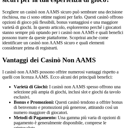
Scegliere un casinò non AAMS sicuro può sembrare una decisione
rischiosa, ma ci sono ottime ragioni per farlo. Questi casinò offrono
opzioni di gioco più flessibili, bonus vantaggiosi e una maggiore
varietà di giochi. In questo articolo, esploreremo perché i giocatori
stanno sempre più optando per i casinò non AAMS e quali benefici
possono trarre da queste piattaforme. Scoprirai anche come
identificare un casinò non AAMS sicuro e quali elementi
considerare prima di registrarti.
Vantaggi dei Casinò Non AAMS
I casinò non AAMS possono offrire numerosi vantaggi rispetto a
quelli con licenza AAMS. Ecco alcuni dei principali benefici:
Varietà di Giochi:
I casinò non AAMS spesso offrono una
selezione più ampia di giochi, inclusi slot e giochi da tavolo
esclusivi.
Bonus e Promozioni:
Questi casinò tendono a offrire bonus
di benvenuto e promozioni più generose, attirando così un
numero maggiore di giocatori.
Metodi di Pagamento:
Una gamma più varia di opzioni di
pagamento è generalmente disponibile, comprese le
criptovalute.