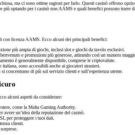
osa, ma ci sono ottime ragioni per farlo. Questi casinò offrono opzioni
pre più optando per i casinò non AAMS e quali benefici possono trarre d
i con licenza AAMS. Ecco alcuni dei principali benefici:
ne più ampia di giochi, inclusi slot e giochi da tavolo esclusivi.
 benvenuto e promozioni più generose, attirando così un numero maggior
mento è generalmente disponibile, comprese le criptovalute.
italiana, sono accessibili anche ai giocatori stranieri.
concentrano di più sul servizio clienti e sull’esperienza utente.
icuro
co alcuni aspetti da considerare:
o estere, come la Malta Gaming Authority.
per avere un’idea della reputazione del casinò.
 SSL per proteggere i tuoi dati.
tenza clienti.
 sorprese.