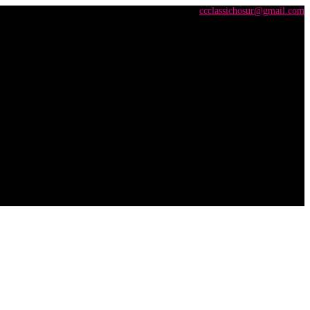
+91 98428 61100 / +91 73737 71101
ccclassichosur@gmail.com