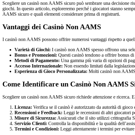
Scegliere un casinò non AAMS sicuro può sembrare una decisione rischi
giochi. In questo articolo, esploreremo perché i giocatori stanno sem
AAMS sicuro e quali elementi considerare prima di registrarti.
Vantaggi dei Casinò Non AAMS
I casinò non AAMS possono offrire numerosi vantaggi rispetto a quell
Varietà di Giochi:
I casinò non AAMS spesso offrono una selezio
Bonus e Promozioni:
Questi casinò tendono a offrire bonus di
Metodi di Pagamento:
Una gamma più varia di opzioni di paga
Accesso Internazionale:
Non essendo limitati dalla legislazione 
Esperienza di Gioco Personalizzata:
Molti casinò non AAMS si 
Come Identificare un Casinò Non AAMS S
Scegliere un casinò non AAMS sicuro richiede attenzione e ricerca. Ec
Licenza:
Verifica se il casinò è autorizzato da autorità di gioc
Recensioni e Feedback:
Leggi le recensioni di altri giocatori 
Misure di Sicurezza:
Assicurati che il sito utilizzi crittografia
Servizio Clienti:
Controlla la disponibilità e la qualità dell’assis
Termini e Condizioni:
Leggi attentamente i termini per evitare