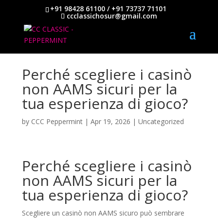
+91 98428 61100 / +91 73737 71101
ccclassichosur@gmail.com
Perché scegliere i casinò
non AAMS sicuri per la
tua esperienza di gioco?
by
CCC Peppermint
|
Apr 19, 2026
|
Uncategorized
Perché scegliere i casinò
non AAMS sicuri per la
tua esperienza di gioco?
Scegliere un casinò non AAMS sicuro può sembrare