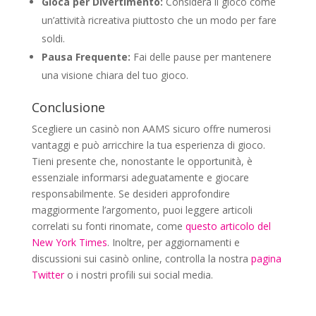
Gioca per Divertimento:
Considera il gioco come
un’attività ricreativa piuttosto che un modo per fare
soldi.
Pausa Frequente:
Fai delle pause per mantenere
una visione chiara del tuo gioco.
Conclusione
Scegliere un casinò non AAMS sicuro offre numerosi
vantaggi e può arricchire la tua esperienza di gioco.
Tieni presente che, nonostante le opportunità, è
essenziale informarsi adeguatamente e giocare
responsabilmente. Se desideri approfondire
maggiormente l’argomento, puoi leggere articoli
correlati su fonti rinomate, come
questo articolo del
New York Times
. Inoltre, per aggiornamenti e
discussioni sui casinò online, controlla la nostra
pagina
Twitter
o i nostri profili sui social media.