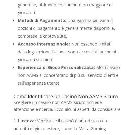
generose, attirando così un numero maggiore di
giocatori.
Metodi di Pagamento:
Una gamma più varia di
opzioni di pagamento è generalmente disponibile,
comprese le criptovalute.
Accesso Internazionale:
Non essendo limitati
dalla legislazione italiana, sono accessibili anche ai
giocatori stranieri.
Esperienza di Gioco Personalizzata:
Molti casinò
non AAMS si concentrano di più sul servizio clienti e
sull’esperienza utente.
Come Identificare un Casinò Non AAMS Sicuro
Scegliere un casinò non AAMS sicuro richiede
attenzione e ricerca. Ecco alcuni aspetti da considerare:
Licenza:
Verifica se il casinò è autorizzato da
autorità di gioco estere, come la Malta Gaming