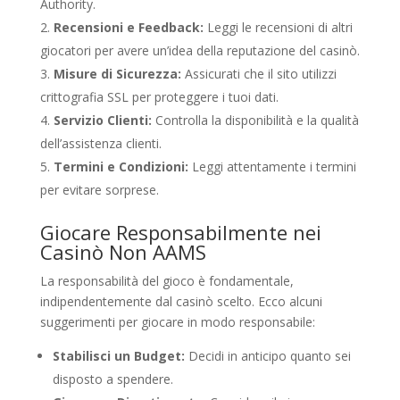
Authority.
Recensioni e Feedback:
Leggi le recensioni di altri
giocatori per avere un’idea della reputazione del casinò.
Misure di Sicurezza:
Assicurati che il sito utilizzi
crittografia SSL per proteggere i tuoi dati.
Servizio Clienti:
Controlla la disponibilità e la qualità
dell’assistenza clienti.
Termini e Condizioni:
Leggi attentamente i termini
per evitare sorprese.
Giocare Responsabilmente nei
Casinò Non AAMS
La responsabilità del gioco è fondamentale,
indipendentemente dal casinò scelto. Ecco alcuni
suggerimenti per giocare in modo responsabile:
Stabilisci un Budget:
Decidi in anticipo quanto sei
disposto a spendere.