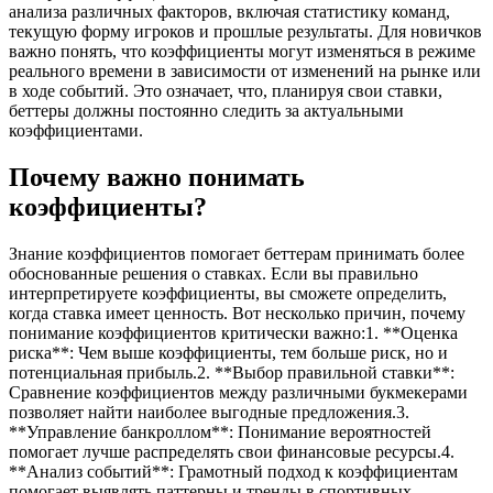
анализа различных факторов, включая статистику команд,
текущую форму игроков и прошлые результаты. Для новичков
важно понять, что коэффициенты могут изменяться в режиме
реального времени в зависимости от изменений на рынке или
в ходе событий. Это означает, что, планируя свои ставки,
беттеры должны постоянно следить за актуальными
коэффициентами.
Почему важно понимать
коэффициенты?
Знание коэффициентов помогает беттерам принимать более
обоснованные решения о ставках. Если вы правильно
интерпретируете коэффициенты, вы сможете определить,
когда ставка имеет ценность. Вот несколько причин, почему
понимание коэффициентов критически важно:1. **Оценка
риска**: Чем выше коэффициенты, тем больше риск, но и
потенциальная прибыль.2. **Выбор правильной ставки**:
Сравнение коэффициентов между различными букмекерами
позволяет найти наиболее выгодные предложения.3.
**Управление банкроллом**: Понимание вероятностей
помогает лучше распределять свои финансовые ресурсы.4.
**Анализ событий**: Грамотный подход к коэффициентам
помогает выявлять паттерны и тренды в спортивных