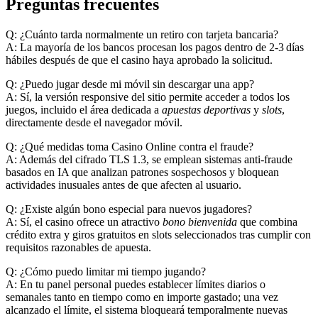
Preguntas frecuentes
Q: ¿Cuánto tarda normalmente un retiro con tarjeta bancaria?
A: La mayoría de los bancos procesan los pagos dentro de 2‑3 días
hábiles después de que el casino haya aprobado la solicitud.
Q: ¿Puedo jugar desde mi móvil sin descargar una app?
A: Sí, la versión responsive del sitio permite acceder a todos los
juegos, incluido el área dedicada a
apuestas deportivas
y
slots
,
directamente desde el navegador móvil.
Q: ¿Qué medidas toma Casino Online contra el fraude?
A: Además del cifrado TLS 1.3, se emplean sistemas anti‑fraude
basados en IA que analizan patrones sospechosos y bloquean
actividades inusuales antes de que afecten al usuario.
Q: ¿Existe algún bono especial para nuevos jugadores?
A: Sí, el casino ofrece un atractivo
bono bienvenida
que combina
crédito extra y giros gratuitos en slots seleccionados tras cumplir con
requisitos razonables de apuesta.
Q: ¿Cómo puedo limitar mi tiempo jugando?
A: En tu panel personal puedes establecer límites diarios o
semanales tanto en tiempo como en importe gastado; una vez
alcanzado el límite, el sistema bloqueará temporalmente nuevas