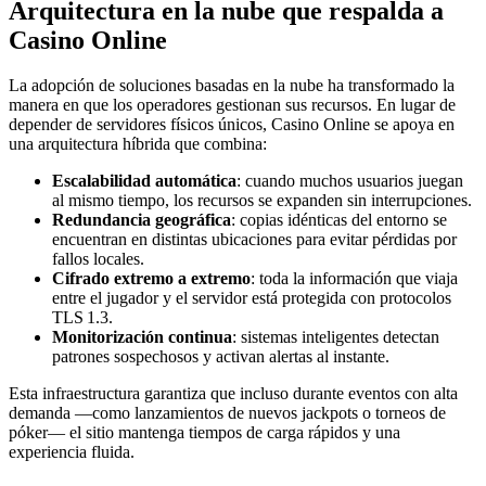
Arquitectura en la nube que respalda a
Casino Online
La adopción de soluciones basadas en la nube ha transformado la
manera en que los operadores gestionan sus recursos. En lugar de
depender de servidores físicos únicos, Casino Online se apoya en
una arquitectura híbrida que combina:
Escalabilidad automática
: cuando muchos usuarios juegan
al mismo tiempo, los recursos se expanden sin interrupciones.
Redundancia geográfica
: copias idénticas del entorno se
encuentran en distintas ubicaciones para evitar pérdidas por
fallos locales.
Cifrado extremo a extremo
: toda la información que viaja
entre el jugador y el servidor está protegida con protocolos
TLS 1.3.
Monitorización continua
: sistemas inteligentes detectan
patrones sospechosos y activan alertas al instante.
Esta infraestructura garantiza que incluso durante eventos con alta
demanda —como lanzamientos de nuevos jackpots o torneos de
póker— el sitio mantenga tiempos de carga rápidos y una
experiencia fluida.