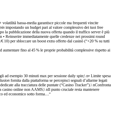
olatilità bassa‑media garantisce piccole ma frequenti vincite
pin
impostando un budget pari al valore complessivo dei tuoi free
dopo la pubblicazione della nuova offerta quando il traffico server è più
e:\n • Reinserire immediatamente quelle credenze nei prossimi round
 10) per sbloccare un boost extra offerto dal casinò (“+20 % su tutti
d aumentare fino al 45 % le proprie probabilità complessive rispetto ai
scegli ad esempio 30 minuti max per sessione daily spin;\ n• Limite spesa
lusion
fornita dalla piattaforma se percepisci segnali d’allarme legati
dedicate alla tracciatura delle puntate (“Casino Tracker”).\ nConfronta
 lista casino online non AAMS;\ nIl punto cruciale resta mantenere
gico ed economico sotto forma…“