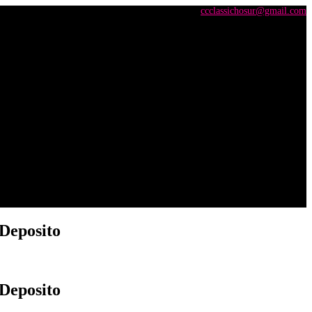
+91 98428 61100 / +91 73737 71101
ccclassichosur@gmail.com
 Deposito
 Deposito