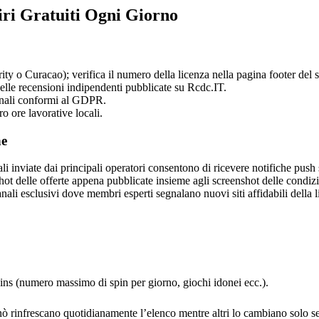
ri Gratuiti Ogni Giorno
ty o Curacao); verifica il numero della licenza nella pagina footer del s
nelle recensioni indipendenti pubblicate su Rcdc.IT.
sonali conformi al GDPR.
o ore lavorative locali.
ne
 inviate dai principali operatori consentono di ricevere notifiche push
ot delle offerte appena pubblicate insieme agli screenshot delle condiz
li esclusivi dove membri esperti segnalano nuovi siti affidabili della
spins (numero massimo di spin per giorno, giochi idonei ecc.).
inò rinfrescano quotidianamente l’elenco mentre altri lo cambiano solo 