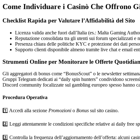
Come Individuare i Casinò Che Offrono Gi
Checklist Rapida per Valutare l’Affidabilità del Sito
Licenza valida anche fuori dall’Italia (es.: Malta Gaming Authori
Reputazione consolidata tra gli utenti sui forum specializzati e 
Presenza chiara delle politiche KYC e protezione dei dati per
Supporto clienti disponibile almeno tramite live chat e email entr
Strumenti Online per Monitorare le Offerte Quotidia
Gli aggregatori di bonus come “BonusScout” o le newsletter settimanali
Gruppi Telegram dedicati ai “daily spin hunters” condividono screensh
Discord community focalizzate sul gambling europeo spesso hanno cana
Procedura Operativa
1️⃣ Accedi alla sezione
Promozioni
o
Bonus
sul sito casino.
2️⃣ Leggi attentamente le condizioni specifiche relative ai daily free 
3️⃣ Controlla la frequenza dell’aggiornamento dell’offerta: alcuni cas