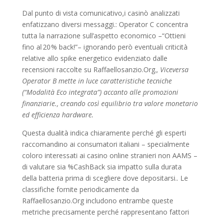
Dal punto di vista comunicativo,i casinò analizzati
enfatizzano diversi messaggi.: Operator C concentra
tutta la narrazione sull’aspetto economico –“Ottieni
fino al 20 %​ back!”– ignorando però eventuali criticità
relative allo spike energetico evidenziato dalle
recensioni raccolte su Raffaellosanzio.Org.
, Viceversa
Operator B mette in luce caratteristiche tecniche
(“Modalità Eco integrata”) accanto alle promozioni
finanziarie., creando così equilibrio tra valore monetario
ed efficienza hardware.
Questa dualità indica chiaramente perché gli esperti
raccomandino ai consumatori italiani – specialmente
coloro interessati ai casino online stranieri non AAMS –
di valutare sia %CashBack sia impatto sulla durata
della batteria prima di scegliere dove depositarsi.. Le
classifiche fornite periodicamente da
Raffaellosanzio.Org includono entrambe queste
metriche precisamente perché rappresentano fattori