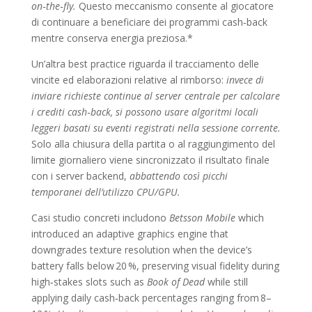
on‑the‑fly.
Questo meccanismo consente al giocatore
di continuare a beneficiare dei programmi cash‑back
mentre conserva energia preziosa.*
Un’altra best practice riguarda il tracciamento delle
vincite ed elaborazioni relative al rimborso:
invece di
inviare richieste continue al server centrale per calcolare
i crediti cash‑back, si possono usare algoritmi locali
leggeri basati su eventi registrati nella sessione corrente.
Solo alla chiusura della partita o al raggiungimento del
limite giornaliero viene sincronizzato il risultato finale
con i server backend,
abbattendo così picchi
temporanei dell’utilizzo CPU/GPU.
Casi studio concreti includono
Betsson Mobile
which
introduced an adaptive graphics engine that
downgrades texture resolution when the device’s
battery falls below 20 %, preserving visual fidelity during
high‑stakes slots such as
Book of Dead
while still
applying daily cash‑back percentages ranging from 8–