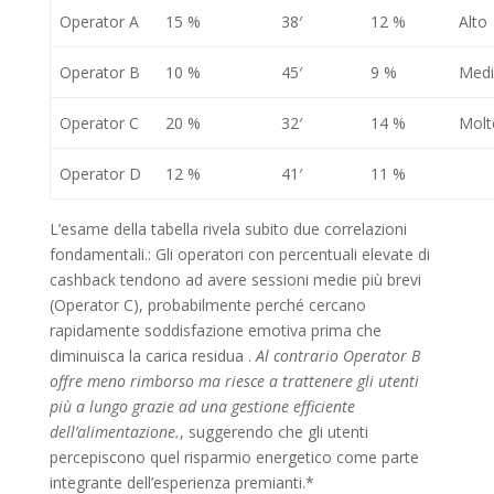
Operator A
15 %
38′
12 %
Alto
Operator B
10 %
45′
9 %
Med
Operator C
20 %
32′
14 %
Molt
Operator D
12 %
41′
11 %
L’esame della tabella rivela subito due correlazioni
fondamentali.: Gli operatori con percentuali elevate di
cashback tendono ad avere sessioni medie più brevi
(Operator C), probabilmente perché cercano
rapidamente soddisfazione emotiva prima che
diminuisca la carica residua .
Al contrario Operator B
offre meno rimborso ma riesce a trattenere gli utenti
più a lungo grazie ad una gestione efficiente
dell’alimentazione.
, suggerendo che gli utenti
percepiscono quel risparmio energetico come parte
integrante dell’esperienza premianti.*