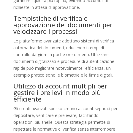
garantire liquidità più rapida, evitando accumuli di
richieste in attesa di approvazione.
Tempistiche di verifica e
approvazione dei documenti per
velocizzare i processi
Le piattaforme avanzate adottano sistemi di verifica
automatica dei documenti, riducendo i tempi di
controllo da giorni a poche ore o meno. Utilizzare
documenti digitalizzati e procedure di autenticazione
rapide può migliorare notevolmente l’efficienza, un
esempio pratico sono le biometrie e le firme digitali.
Utilizzo di account multipli per
gestire i prelievi in modo più
efficiente
Gli utenti avanzati spesso creano account separati per
depositare, verificare e prelevare, facilitando
operazioni più snelle. Questa strategia permette di
rispettare le normative di verifica senza interrompere