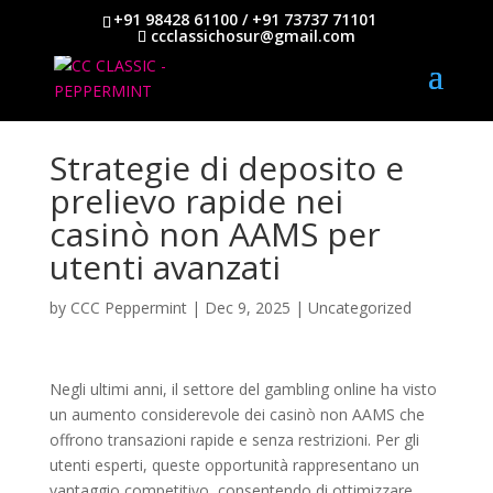
+91 98428 61100 / +91 73737 71101
ccclassichosur@gmail.com
Strategie di deposito e
prelievo rapide nei
casinò non AAMS per
utenti avanzati
by
CCC Peppermint
|
Dec 9, 2025
|
Uncategorized
Negli ultimi anni, il settore del gambling online ha visto
un aumento considerevole dei casinò non AAMS che
offrono transazioni rapide e senza restrizioni. Per gli
utenti esperti, queste opportunità rappresentano un
vantaggio competitivo, consentendo di ottimizzare