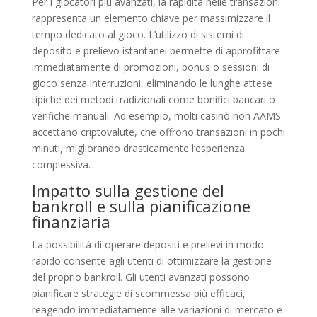
Per i giocatori più avanzati, la rapidità nelle transazioni
rappresenta un elemento chiave per massimizzare il
tempo dedicato al gioco. L’utilizzo di sistemi di
deposito e prelievo istantanei permette di approfittare
immediatamente di promozioni, bonus o sessioni di
gioco senza interruzioni, eliminando le lunghe attese
tipiche dei metodi tradizionali come bonifici bancari o
verifiche manuali. Ad esempio, molti casinò non AAMS
accettano criptovalute, che offrono transazioni in pochi
minuti, migliorando drasticamente l’esperienza
complessiva.
Impatto sulla gestione del
bankroll e sulla pianificazione
finanziaria
La possibilità di operare depositi e prelievi in modo
rapido consente agli utenti di ottimizzare la gestione
del proprio bankroll. Gli utenti avanzati possono
pianificare strategie di scommessa più efficaci,
reagendo immediatamente alle variazioni di mercato e