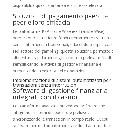
disponibilità quasi istantanea e sicurezza elevata.
Soluzioni di pagamento peer-to-
peer e loro efficacia
Le piattaforme P2P come Wise (ex TransferWise)
permettono di trasferire fondi direttamente tra utenti
senza intermediari tradizionali, riducendo tempi e costi.
Nel settore del gambling, questa soluzione permette di
alimentare rapidamente gli account o prelevare fondi,
semplificando le attività di gestione finanziaria e
aumentando la velocità delle operazioni.
Implementazione di sistemi automatizzati per
transazioni senza interruzioni
Software di gestione finanziaria
integrati con il casinò
Le piattaforme avanzate prevedono software che
integrano i sistemi di deposito e prelievo,
sincronizzando le transazioni in tempo reale. Questi
software permettono di impostare limiti automatici e