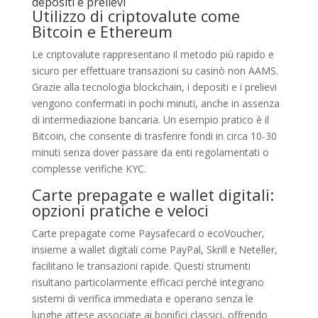
depositi e prelievi
Utilizzo di criptovalute come
Bitcoin e Ethereum
Le criptovalute rappresentano il metodo più rapido e
sicuro per effettuare transazioni su casinò non AAMS.
Grazie alla tecnologia blockchain, i depositi e i prelievi
vengono confermati in pochi minuti, anche in assenza
di intermediazione bancaria. Un esempio pratico è il
Bitcoin, che consente di trasferire fondi in circa 10-30
minuti senza dover passare da enti regolamentati o
complesse verifiche KYC.
Carte prepagate e wallet digitali:
opzioni pratiche e veloci
Carte prepagate come Paysafecard o ecoVoucher,
insieme a wallet digitali come PayPal, Skrill e Neteller,
facilitano le transazioni rapide. Questi strumenti
risultano particolarmente efficaci perché integrano
sistemi di verifica immediata e operano senza le
lunghe attese associate ai bonifici classici, offrendo