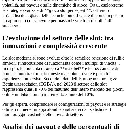
volatilità, sui payout e sulle dinamiche di gioco. Oggi, esploreremo
le strategie avanzate di **gioco slot per esperti**, offrendo
un’analisi dettagliata delle tecniche più efficaci e di come impostare
un approccio consapevole per massimizzare le probabilità di
successo.
L’evoluzione del settore delle slot: tra
innovazioni e complessità crescente
Le slot moderne si sono evolute oltre la semplice rotazione di rulli e
simboli; l’introduzione di funzionalità come i multipli di vincita, i
free spin, le modalità di gioco a **max bet** e le meccaniche di
bonus hanno trasformato queste macchine in vere e proprie
esperienze immersive. Secondo i dati dell’European Gaming &
Betting Association (
EGBA
), nel 2023 il settore delle slot
rappresenta quasi il 70% del fatturato dell’intero mercato dei giochi
online in Italia, con un incremento annuo del 10%.
Per gli esperti, comprendere le configurazioni di payout e le strategie
ottimali richiede un’approfondita analisi dei dati statistici e il
monitoraggio costante delle novità di settore.
Analisi dei payout e delle percentuali di