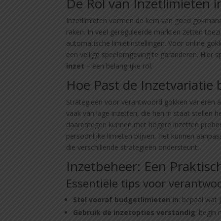
De Rol van Inzetlimieten
Inzetlimieten vormen de kern van goed gokmana
raken. In veel gereguleerde markten zetten toezi
automatische limietinstellingen. Voor online gok
een veilige speelomgeving te garanderen. Hier spe
inzet
– een belangrijke rol.
Hoe Past de Inzetvariatie 
Strategieën voor verantwoord gokken variëren af
vaak van lage inzetten, die hen in staat stellen 
daarentegen kunnen met hogere inzetten probere
persoonlijke limieten blijven. Het kunnen aanpa
die verschillende strategieën ondersteunt.
Inzetbeheer: Een Praktisc
Essentiële tips voor verantwoo
Stel vooraf budgetlimieten in
: bepaal wat 
Gebruik de inzetopties verstandig
: begin