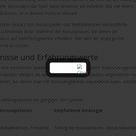
eht. Besonders das Spiel
Sweet Bonanza
, ein beliebter Slot mit einem
ikatoren, ist in diesem Kontext relevant.
kten Einsatz von Bonusspielen und Multiplikatoren beträchtliche
entscheidende Rolle: Während der Bonusphasen, bei denen die
Chance auf Mehrfachgewinne erheblich. Hier wird die strategische
imal zu nutzen.
tnisse und Erfahrungswerte
ass eine bestimmte Spielweise – verbunden mit gutem Risikomanageme
nspiralen steigert als auch die Erfahrung des Spielens angenehmer m
ntriert, bei denen man mit Bonusangeboten expandieren kann, erhöht
szahlungsquoten bei gängigen Slot-Spielen
Bonusoptionen
Empfohlene Strategie
Multiplikatoren, Freispiele
Timing der Bonusphasen, Einsatzsteueru