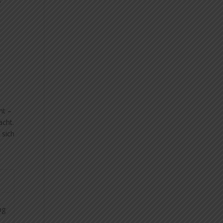
nt –
acht.
 sich
ng