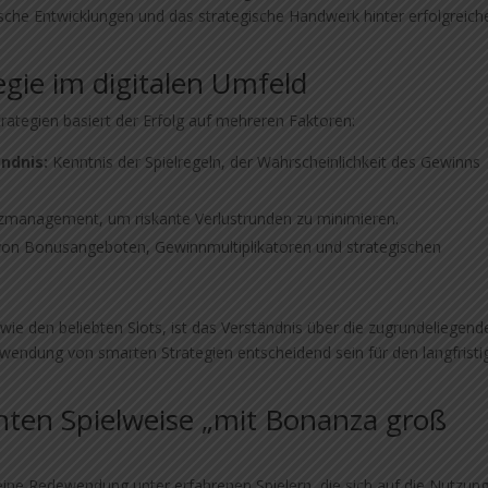
ische Entwicklungen und das strategische Handwerk hinter erfolgreich
egie im digitalen Umfeld
rategien basiert der Erfolg auf mehreren Faktoren:
ndnis:
Kenntnis der Spielregeln, der Wahrscheinlichkeit des Gewinns
atzmanagement, um riskante Verlustrunden zu minimieren.
on Bonusangeboten, Gewinnmultiplikatoren und strategischen
ie den beliebten Slots, ist das Verständnis über die zugrundeliegend
Anwendung von smarten Strategien entscheidend sein für den langfristi
ten Spielweise „mit Bonanza groß
ine Redewendung unter erfahrenen Spielern, die sich auf die Nutzun