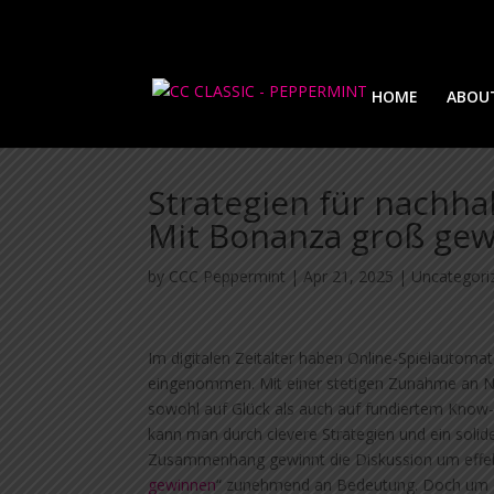
HOME
ABOU
Strategien für nachha
Mit Bonanza groß ge
by
CCC Peppermint
|
Apr 21, 2025
|
Uncategori
Im digitalen Zeitalter haben Online-Spielautomat
eingenommen. Mit einer stetigen Zunahme an Nut
sowohl auf Glück als auch auf fundiertem Know-how
kann man durch clevere Strategien und ein soli
Zusammenhang gewinnt die Diskussion um eff
gewinnen
“ zunehmend an Bedeutung. Doch um di