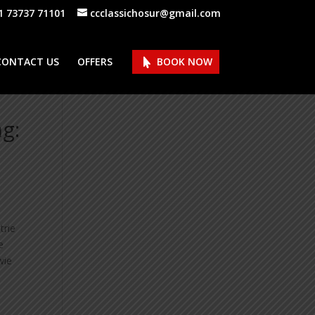
1 73737 71101
ccclassichosur@gmail.com
CONTACT US
OFFERS
BOOK NOW
g:
trie
e
wie