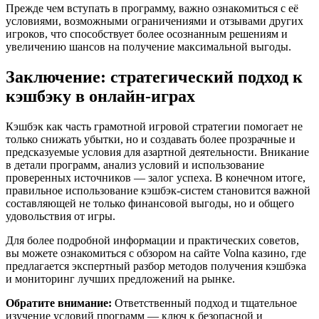
Прежде чем вступать в программу, важно ознакомиться с её
условиями, возможными ограничениями и отзывами других
игроков, что способствует более осознанным решениям и
увеличению шансов на получение максимальной выгоды.
Заключение: стратегический подход к
кэшбэку в онлайн-играх
Кэшбэк как часть грамотной игровой стратегии помогает не
только снижать убытки, но и создавать более прозрачные и
предсказуемые условия для азартной деятельности. Вникание
в детали программ, анализ условий и использование
проверенных источников — залог успеха. В конечном итоге,
правильное использование кэшбэк-систем становится важной
составляющей не только финансовой выгоды, но и общего
удовольствия от игры.
Для более подробной информации и практических советов,
вы можете ознакомиться с обзором на сайте Volna казино, где
предлагается экспертный разбор методов получения кэшбэка
и мониторинг лучших предложений на рынке.
Обратите внимание:
Ответственный подход и тщательное
изучение условий программ — ключ к безопасной и