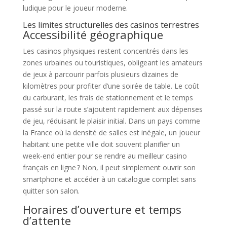
ludique pour le joueur moderne.
Les limites structurelles des casinos terrestres
Accessibilité géographique
Les casinos physiques restent concentrés dans les
zones urbaines ou touristiques, obligeant les amateurs
de jeux à parcourir parfois plusieurs dizaines de
kilomètres pour profiter d’une soirée de table. Le coût
du carburant, les frais de stationnement et le temps
passé sur la route s’ajoutent rapidement aux dépenses
de jeu, réduisant le plaisir initial. Dans un pays comme
la France où la densité de salles est inégale, un joueur
habitant une petite ville doit souvent planifier un
week‑end entier pour se rendre au meilleur casino
français en ligne ? Non, il peut simplement ouvrir son
smartphone et accéder à un catalogue complet sans
quitter son salon.
Horaires d’ouverture et temps
d’attente