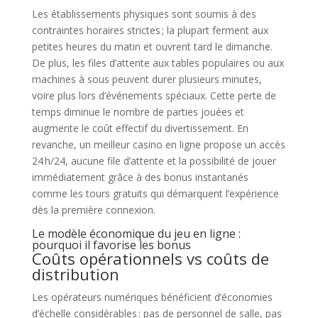
Les établissements physiques sont soumis à des
contraintes horaires strictes ; la plupart ferment aux
petites heures du matin et ouvrent tard le dimanche.
De plus, les files d’attente aux tables populaires ou aux
machines à sous peuvent durer plusieurs minutes,
voire plus lors d’événements spéciaux. Cette perte de
temps diminue le nombre de parties jouées et
augmente le coût effectif du divertissement. En
revanche, un meilleur casino en ligne propose un accès
24 h/24, aucune file d’attente et la possibilité de jouer
immédiatement grâce à des bonus instantanés
comme les tours gratuits qui démarquent l’expérience
dès la première connexion.
Le modèle économique du jeu en ligne :
pourquoi il favorise les bonus
Coûts opérationnels vs coûts de
distribution
Les opérateurs numériques bénéficient d’économies
d’échelle considérables : pas de personnel de salle, pas