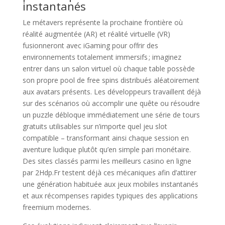
instantanés
Le métavers représente la prochaine frontière où
réalité augmentée (AR) et réalité virtuelle (VR)
fusionneront avec iGaming pour offrir des
environnements totalement immersifs ; imaginez
entrer dans un salon virtuel où chaque table possède
son propre pool de free spins distribués aléatoirement
aux avatars présents. Les développeurs travaillent déjà
sur des scénarios où accomplir une quête ou résoudre
un puzzle débloque immédiatement une série de tours
gratuits utilisables sur n’importe quel jeu slot
compatible – transformant ainsi chaque session en
aventure ludique plutôt qu’en simple pari monétaire.
Des sites classés parmi les meilleurs casino en ligne
par 2Hdp.Fr testent déjà ces mécaniques afin d’attirer
une génération habituée aux jeux mobiles instantanés
et aux récompenses rapides typiques des applications
freemium modernes.