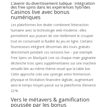
L’avenir du divertissement ludique : intégration
des free spins dans les expériences hybrides
Casinos live avec bonus
numériques
Les plateformes live dealer combinent l’interaction
humaine avec la technologie web moderne ; elles
permettent aux joueurs de voir réellement le croupier
tout en conservant la fluidité du jeu en ligne. Certains
fournisseurs intègrent désormais des tours gratuits
directement pendant ces sessions live – par exemple
Free Spins on Blackjack Live où chaque main gagnante
déclenche trois spins supplémentaires sur une machine
virtuelle liée au même thème visuel que la table live.
Cette approche crée une synergie entre l’immersion
physique et l’incitation financière digitale, augmentant
ainsi le temps moyen passé sur la plateforme d’environ
22 %.
Vers le métavers & gamification
poussée par les bonus