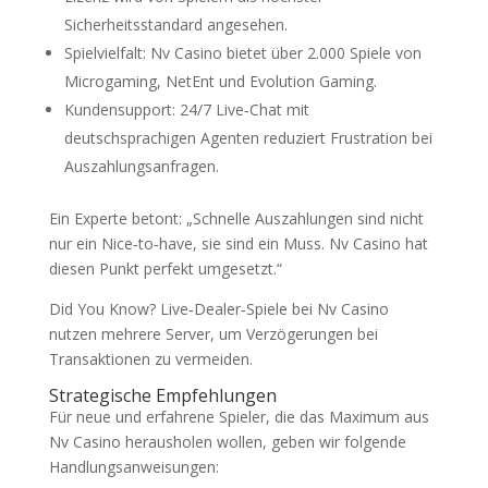
Sicherheitsstandard angesehen.
Spielvielfalt: Nv Casino bietet über 2.000 Spiele von
Microgaming, NetEnt und Evolution Gaming.
Kundensupport: 24/7 Live‑Chat mit
deutschsprachigen Agenten reduziert Frustration bei
Auszahlungsanfragen.
Ein Experte betont: „Schnelle Auszahlungen sind nicht
nur ein Nice‑to‑have, sie sind ein Muss. Nv Casino hat
diesen Punkt perfekt umgesetzt.“
Did You Know? Live‑Dealer‑Spiele bei Nv Casino
nutzen mehrere Server, um Verzögerungen bei
Transaktionen zu vermeiden.
Strategische Empfehlungen
Für neue und erfahrene Spieler, die das Maximum aus
Nv Casino herausholen wollen, geben wir folgende
Handlungsanweisungen: