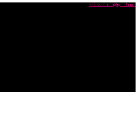
+91 98428 61100 / +91 73737 71101
ccclassichosur@gmail.com