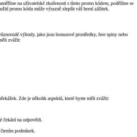
zaměříme na uživatelské zkušenosti s tímto promo kódem, podělíme se
užití promo kódu může výrazně zlepšit váš herní zážitek.
 různorodé výhody, jako jsou bonusové prostředky, free spiny nebo
ěli zvážit:
řekážek. Zde je několik aspektů, které byste měli zvážit:
uhé čekání na odpovědi.
m čtením podmínek.