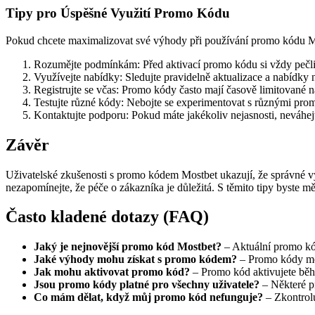
Tipy pro Úspěšné Využití Promo Kódu
Pokud chcete maximalizovat své výhody při používání promo kódu Most
Rozumějte podmínkám: Před aktivací promo kódu si vždy pečli
Využívejte nabídky: Sledujte pravidelně aktualizace a nabídky 
Registrujte se včas: Promo kódy často mají časově limitované n
Testujte různé kódy: Nebojte se experimentovat s různými promo 
Kontaktujte podporu: Pokud máte jakékoliv nejasnosti, neváhe
Závěr
Uživatelské zkušenosti s promo kódem Mostbet ukazují, že správné vy
nezapomínejte, že péče o zákazníka je důležitá. S těmito tipy byste mě
Často kladené dotazy (FAQ)
Jaký je nejnovější promo kód Mostbet?
– Aktuální promo kó
Jaké výhody mohu získat s promo kódem?
– Promo kódy moh
Jak mohu aktivovat promo kód?
– Promo kód aktivujete běhe
Jsou promo kódy platné pro všechny uživatele?
– Některé p
Co mám dělat, když můj promo kód nefunguje?
– Zkontrolu