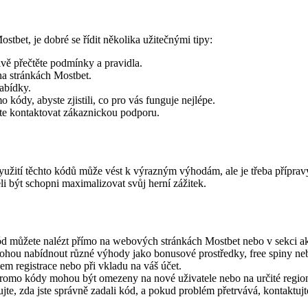
bet, je dobré se řídit několika užitečnými tipy:
vě přečtěte podmínky a pravidla.
na stránkách Mostbet.
abídky.
kódy, abyste zjistili, co pro vás funguje nejlépe.
jte kontaktovat zákaznickou podporu.
užití těchto kódů může vést k výrazným výhodám, ale je třeba přípravy 
li být schopni maximalizovat svůj herní zážitek.
d můžete nalézt přímo na webových stránkách Mostbet nebo v sekci a
ou nabídnout různé výhody jako bonusové prostředky, free spiny ne
m registrace nebo při vkladu na váš účet.
romo kódy mohou být omezeny na nové uživatele nebo na určité regio
jte, zda jste správně zadali kód, a pokud problém přetrvává, kontaktu