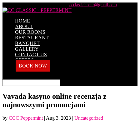
+91 98428 61100 / +91 73737 71101
ccclassichosur@gmail.com
HOME
ABOUT
OUR ROOMS
RESTAURANT
BANQUET
GALLERY
CONTACT US
OFFERS
BOOK NOW
Select Page
Vavada kasyno online recenzja z
najnowszymi promocjami
by
CCC Peppermint
|
Aug 3, 2023
|
Uncategorized