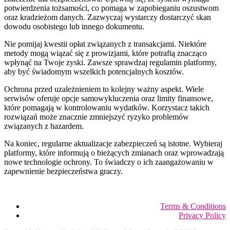
potwierdzenia tożsamości, co pomaga w zapobieganiu oszustwom
oraz kradzieżom danych. Zazwyczaj wystarczy dostarczyć skan
dowodu osobistego lub innego dokumentu.
Nie pomijaj kwestii opłat związanych z transakcjami. Niektóre
metody mogą wiązać się z prowizjami, które potrafią znacząco
wpłynąć na Twoje zyski. Zawsze sprawdzaj regulamin platformy,
aby być świadomym wszelkich potencjalnych kosztów.
Ochrona przed uzależnieniem to kolejny ważny aspekt. Wiele
serwisów oferuje opcje samowykluczenia oraz limity finansowe,
które pomagają w kontrolowaniu wydatków. Korzystacz takich
rozwiązań może znacznie zmniejszyć ryzyko problemów
związanych z hazardem.
Na koniec, regularne aktualizacje zabezpieczeń są istotne. Wybieraj
platformy, które informują o bieżących zmianach oraz wprowadzają
nowe technologie ochrony. To świadczy o ich zaangażowaniu w
zapewnienie bezpieczeństwa graczy.
Terms & Conditions
Privacy Policy