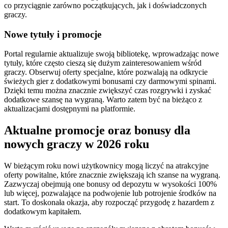
co przyciągnie zarówno początkujących, jak i doświadczonych
graczy.
Nowe tytuły i promocje
Portal regularnie aktualizuje swoją bibliotekę, wprowadzając nowe
tytuły, które często cieszą się dużym zainteresowaniem wśród
graczy. Obserwuj oferty specjalne, które pozwalają na odkrycie
świeżych gier z dodatkowymi bonusami czy darmowymi spinami.
Dzięki temu można znacznie zwiększyć czas rozgrywki i zyskać
dodatkowe szansę na wygraną. Warto zatem być na bieżąco z
aktualizacjami dostępnymi na platformie.
Aktualne promocje oraz bonusy dla
nowych graczy w 2026 roku
W bieżącym roku nowi użytkownicy mogą liczyć na atrakcyjne
oferty powitalne, które znacznie zwiększają ich szanse na wygraną.
Zazwyczaj obejmują one bonusy od depozytu w wysokości 100%
lub więcej, pozwalające na podwojenie lub potrojenie środków na
start. To doskonała okazja, aby rozpocząć przygodę z hazardem z
dodatkowym kapitałem.