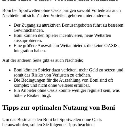
Boni bei Sportwetten ohne Oasis bringen sowohl Vorteile als auch
Nachteile mit sich. Zu den Vorteilen gehören unter anderem:
Der Zugang zu attraktiven Bonusangeboten führt zu besseren
Gewinnchancen.
Boni können den Spieler incentivieren, neue Wettarten
auszuprobieren.
Eine größere Auswahl an Wettanbietern, die keine OASIS-
Integration haben.
Auf der anderen Seite gibt es auch Nachteile:
Boni können Spieler dazu verleiten, mehr Geld zu setzen und
somit das Risiko von Verlusten zu erhöhen.
Die Bedingungen für die Auszahlung von Boni sind oft
komplex und nicht ohne weiteres erfüllbar.
Ein Anbieter ohne Oasis könnte weniger reguliert sein, was
höhere Risiken birgt.
Tipps zur optimalen Nutzung von Boni
Um das Beste aus den Boni bei Sportwetten ohne Oasis
herauszuholen, sollten Sie folgende Tipps beachten: