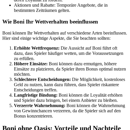
Aktionen und Rabatte: Temporäre Angebote, die in
bestimmten Zeiträumen gelten.
Wie Boni Ihr Wettverhalten beeinflussen
Boni können Ihr Wettverhalten auf verschiedene Arten beeinflussen.
Hier sind einige wichtige Aspekte, die Sie beachten sollten:
Erhöhte Wettfrequenz:
Die Aussicht auf Boni führt oft
dazu, dass Spieler häufiger wetten, um die Voraussetzungen
zu erfüllen.
Höhere Einsätze:
Boni können dazu ermutigen, höhere
Einsätze zu platzieren, da Spieler ihren Bonus optimal nutzen
möchten.
Schlechtere Entscheidungen:
Die Möglichkeit, kostenloses
Geld zu nutzen, kann dazu führen, dass Spieler riskantere
Entscheidungen treffen.
Langfristige Bindung:
Boni können die Loyalität erhöhen
und Spieler dazu bringen, bei einem Anbieter zu bleiben.
Verzerrte Wahrnehmung:
Boni können die Wahrnehmung
von Gewinnchancen verzerren, da die Spieler sich auf den
Bonus konzentrieren.
Boni ohne Oasis: Vorteile und Nachteile