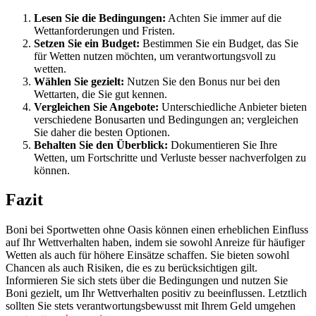
Lesen Sie die Bedingungen:
Achten Sie immer auf die
Wettanforderungen und Fristen.
Setzen Sie ein Budget:
Bestimmen Sie ein Budget, das Sie
für Wetten nutzen möchten, um verantwortungsvoll zu
wetten.
Wählen Sie gezielt:
Nutzen Sie den Bonus nur bei den
Wettarten, die Sie gut kennen.
Vergleichen Sie Angebote:
Unterschiedliche Anbieter bieten
verschiedene Bonusarten und Bedingungen an; vergleichen
Sie daher die besten Optionen.
Behalten Sie den Überblick:
Dokumentieren Sie Ihre
Wetten, um Fortschritte und Verluste besser nachverfolgen zu
können.
Fazit
Boni bei Sportwetten ohne Oasis können einen erheblichen Einfluss
auf Ihr Wettverhalten haben, indem sie sowohl Anreize für häufiger
Wetten als auch für höhere Einsätze schaffen. Sie bieten sowohl
Chancen als auch Risiken, die es zu berücksichtigen gilt.
Informieren Sie sich stets über die Bedingungen und nutzen Sie
Boni gezielt, um Ihr Wettverhalten positiv zu beeinflussen. Letztlich
sollten Sie stets verantwortungsbewusst mit Ihrem Geld umgehen