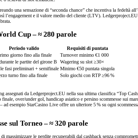
 creando una sensazione di “seconda chance” che incentiva la fedeltà all’
 così l’engagement e il valore medio del cliente (LTV). Ledgerproject.E
brata.
World Cup – ≈ 280 parole
Periodo valido
Requisiti di puntata
rimo giorno fino alla finale
Turnover minimo €1 000
durante le partite del girone B
Wagering su slot ≥30×
 le fasi preliminari + semifinale
Minimo €50 puntata singola
erzo turno fino alla finale
Solo giochi con RTP ≥96 %
ing assegnati da Ledgerproject.EU nella sua ultima classifica “Top Cash‑
tato finale, over/under gol, handicap asiatico e persino scommesse sui mar
i – ad esempio StarCasino Live offre un ulteriore 5 % su ogni scommessa
e sul Torneo – ≈ 320 parole
vo di massimizzare le perdite recuperabili dal cashback senza compromette