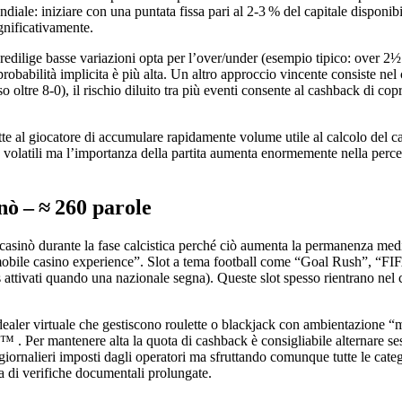
e: iniziare con una puntata fissa pari al 2‑3 % del capitale disponibile
gnificativamente.
 predilige basse variazioni opta per l’over/under (esempio tipico: over 2
robabilità implicita è più alta. Un altro approccio vincente consiste nel
 oltre 8‑0), il rischio diluito tra più eventi consente al cashback di cop
tte al giocatore di accumulare rapidamente volume utile al calcolo del ca
 volatili ma l’importanza della partita aumenta enormemente nella percez
nò – ≈ 260 parole
asinò durante la fase calcistica perché ciò aumenta la permanenza medi
“mobile casino experience”. Slot a tema football come “Goal Rush”, “F
ins attivati quando una nazionale segna). Queste slot spesso rientrano ne
ia: dealer virtuale che gestiscono roulette o blackjack con ambientazio
A™ . Per mantenere alta la quota di cashback è consigliabile alternare s
 giornalieri imposti dagli operatori ma sfruttando comunque tutte le cat
a di verifiche documentali prolungate.