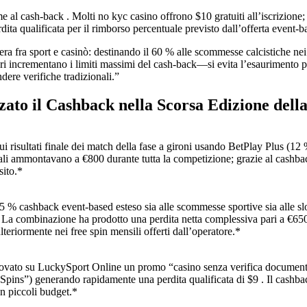
e al cash‑back . Molti no kyc casino offrono $10 gratuiti all’iscrizione;
ta qualificata per il rimborso percentuale previsto dall’offerta event‐b
era fra sport e casinò: destinando il 60 % alle scommesse calcistiche ne
ori incrementano i limiti massimi del cash‑back—si evita l’esaurimento
ndere verifiche tradizionali.”
ato il Cashback nella Scorsa Edizione dell
risultati final­e dei match della fase a gironi usando BetPlay Plus (12 
tali ammontavano a €800 durante tutta la competizione; grazie al cash­ba
sito.*
% cash­back event‐based esteso sia alle scommesse sportive sia alle slo
La combinazione ha prodotto una perdita netta complessiva pari a €650 ; 
lteriormente nei free spin mensili offerti dall’opera­tore.*
ato su LuckySport Online un promo “casino senza verifica document​I”
pins”) generando rapidamente una perdita qualificata di $9 . Il cashback 
con piccoli budget.*