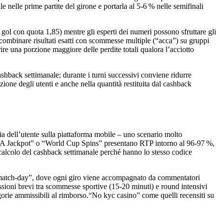
 nelle prime partite del girone e portarla al 5‑6 % nelle semifinali
½ gol con quota 1,85) mentre gli esperti dei numeri possono sfruttare gli
 combinare risultati esatti con scommesse multiple (“acca”) su gruppi
rire una porzione maggiore delle perdite totali qualora l’acciotto
shback settimanale; durante i turni successivi conviene ridurre
ione degli utenti e anche nella quantità restituita dal cashback
a dell’utente sulla piattaforma mobile – uno scenario molto
IFA Jackpot” o “World Cup Spins” presentano RTP intorno al 96‑97 %,
l calcolo del cashback settimanale perché hanno lo stesso codice
ne “match‑day”, dove ogni giro viene accompagnato da commentatori
essioni brevi tra scommesse sportive (15‑20 minuti) e round intensivi
egorie ammissibili al rimborso.“No kyc casino” come quelli recensiti su