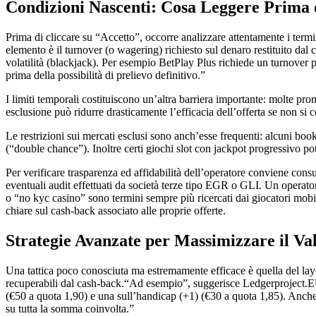
Condizioni Nascenti: Cosa Leggere Prima d
Prima di cliccare su “Accetto”, occorre analizzare attentamente i term
elemento è il turnover (o wagering) richiesto sul denaro restituito dal c
volatilità (blackjack). Per esempio BetPlay Plus richiede un turnover 
prima della possibilità di prelievo definitivo.”
I limiti temporali costituiscono un’altra barriera importante: molte p
esclusione può ridurre drasticamente l’efficacia dell’offerta se non si 
Le restrizioni sui mercati esclusi sono anch’esse frequenti: alcuni b
(“double chance”). Inoltre certi giochi slot con jackpot progressivo po
Per verificare trasparenza ed affidabilità dell’operatore conviene 
eventuali audit effettuati da società terze tipo EGR o GLI.​ Un operat
o “no kyc casino” sono termini sempre più ricercati dai giocatori mobile
chiare sul cash‑back associato alle proprie offerte.
Strategie Avanzate per Massimizzare il Va
Una tattica poco conosciuta ma estremamente efficace è quella del layer
recuperabili dal cash‑back.“Ad esempio”, suggerisce Ledgerproject.EU
(€50 a quota 1,90) e una sull’handicap (+1) (€30 a quota 1,85). Anche 
su tutta la somma coinvolta.”