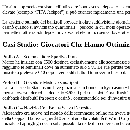
Un altro approccio consiste nell’utilizzare bonus senza deposito insiem
elevato (esempio “FIFA Jackpot”) si può ottenere rapidamente una perdi
La gestione ottimale del bankroll prevede inoltre suddivisione giornali
casinò quando si avvicinano quartifinali—periodo in cui molti operat
permette inoltre rapidi deposithi via wallet elettronici senza dover atte
Casi Studio: Giocatori Che Hanno Ottimizz
Profilo A – Scommettitore Sportivo Puro
Marco ha iniziato con €500 destinati esclusivamente alle scommesse sui 
raggiunto le semifinal​I dove ha aumentato allo 5 %. Le sue perdite to
riuscito a prelevare €40 dopo aver soddisfatto il turnover richiesto dal 
Profilo B – Giocatore Misto Casino/Sport
Laura ha scelto StarCasino Live grazie al suo bonus no kyc casino +15 
mercati over/under ed ha dedicato €200 ai giri sulla slot “Goal Rush”. 
cash­back distribuitI fra sport e casinò , consentendole poi d’investire u
Profilo C – Novizio Con Bonus Senza Deposito
Alessandro era nuovo nel mondo delle scommesse online ma aveva trov
della Coppa . Ha usato quei $10 su slot ad alta volatilità (“World Cup S
iniziale ed aprirgli gli occhi sulla possibilità reale di recupero anche 